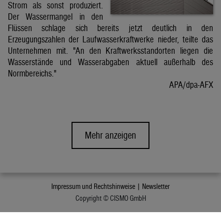
Strom als sonst produziert.
Der Wassermangel in den
Flüssen schlage sich bereits jetzt deutlich in den
Erzeugungszahlen der Laufwasserkraftwerke nieder, teilte das
Unternehmen mit. "An den Kraftwerksstandorten liegen die
Wasserstände und Wasserabgaben aktuell außerhalb des
Normbereichs."
APA/dpa-AFX
Mehr anzeigen
Impressum und Rechtshinweise |
Newsletter
Copyright © CISMO GmbH