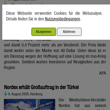
Die Ölpreise haben sich am
Donnerstagvormittag kaum
Diese Webseite verwendet Cookies für die Webanalyse.
bewegt. Ein Barrel (159 Liter)
Details finden Sie in den
Nutzungsbedingungen
.
der weltweiten Referenzsorte
Brent aus der Nordsee mit
Akzeptieren
Ablehnen
Lieferung Oktober kostete am
Vormittag 79,75 US-Dollar
und damit 0,4 Prozent mehr als am Vorabend. Der Preis bleibt
damit weiter unter der Marke von 80 Dollar. Unter diese ist er
am Dienstag wegen der Hoffnung auf eine Lösung im Iran-Krieg
gesunken. Seitdem warten Investoren auf Neuigkeiten aus der
Region.
APA
Nordex erhält Großauftrag in der Türkei
6. August 2026, Hamburg
Der Windturbinen-Hersteller
Nordex hat aus seinem