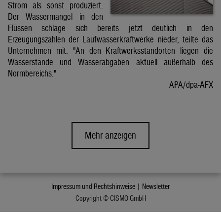
Strom als sonst produziert.
Der Wassermangel in den
Flüssen schlage sich bereits jetzt deutlich in den
Erzeugungszahlen der Laufwasserkraftwerke nieder, teilte das
Unternehmen mit. "An den Kraftwerksstandorten liegen die
Wasserstände und Wasserabgaben aktuell außerhalb des
Normbereichs."
APA/dpa-AFX
Mehr anzeigen
Impressum und Rechtshinweise |
Newsletter
Copyright © CISMO GmbH