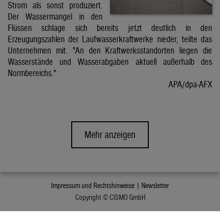
Strom als sonst produziert.
Der Wassermangel in den
Flüssen schlage sich bereits jetzt deutlich in den
Erzeugungszahlen der Laufwasserkraftwerke nieder, teilte das
Unternehmen mit. "An den Kraftwerksstandorten liegen die
Wasserstände und Wasserabgaben aktuell außerhalb des
Normbereichs."
APA/dpa-AFX
Mehr anzeigen
Impressum und Rechtshinweise |
Newsletter
Copyright © CISMO GmbH