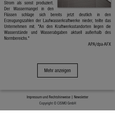
Strom als sonst produziert.
Der Wassermangel in den
Flüssen schlage sich bereits jetzt deutlich in den
Erzeugungszahlen der Laufwasserkraftwerke nieder, teilte das
Unternehmen mit. "An den Kraftwerksstandorten liegen die
Wasserstände und Wasserabgaben aktuell außerhalb des
Normbereichs."
APA/dpa-AFX
Mehr anzeigen
Impressum und Rechtshinweise |
Newsletter
Copyright © CISMO GmbH