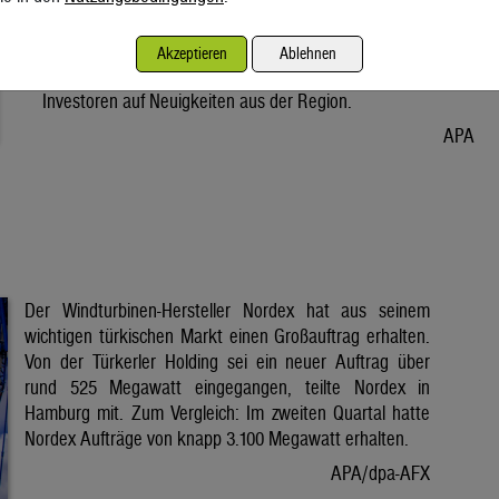
Vorabend. Der Preis bleibt damit weiter unter der Marke von
80 Dollar. Unter diese ist er am Dienstag wegen der Hoffnung
Akzeptieren
Ablehnen
auf eine Lösung im Iran-Krieg gesunken. Seitdem warten
Investoren auf Neuigkeiten aus der Region.
APA
Der Windturbinen-Hersteller Nordex hat aus seinem
wichtigen türkischen Markt einen Großauftrag erhalten.
Von der Türkerler Holding sei ein neuer Auftrag über
rund 525 Megawatt eingegangen, teilte Nordex in
Hamburg mit. Zum Vergleich: Im zweiten Quartal hatte
Nordex Aufträge von knapp 3.100 Megawatt erhalten.
APA/dpa-AFX