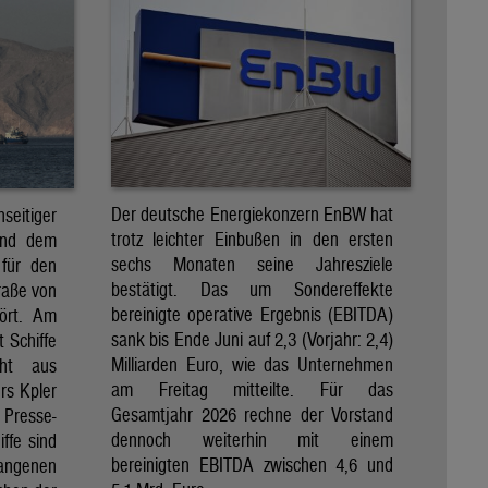
Der deutsche Energiekonzern EnBW hat
eitiger
trotz leichter Einbußen in den ersten
und dem
sechs Monaten seine Jahresziele
 für den
bestätigt. Das um Sondereffekte
raße von
bereinigte operative Ergebnis (EBITDA)
tört. Am
sank bis Ende Juni auf 2,3 (Vorjahr: 2,4)
t Schiffe
Milliarden Euro, wie das Unternehmen
eht aus
am Freitag mitteilte. Für das
rs Kpler
Gesamtjahr 2026 rechne der Vorstand
Presse-
dennoch weiterhin mit einem
ffe sind
bereinigten EBITDA zwischen 4,6 und
gangenen