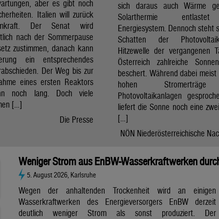
artungen, aber es gibt noch
sich daraus auch Wärme ge
cherheiten. Italien will zurück
Solarthermie entlast
mkraft. Der Senat wird
Energiesystem. Dennoch steht si
htlich nach der Sommerpause
Schatten der Photovolta
etz zustimmen, danach kann
Hitzewelle der vergangenen 
erung ein entsprechendes
Österreich zahlreiche Sonne
rabschieden. Der Weg bis zur
beschert. Während dabei meist 
nahme eines ersten Reaktors
hohen Stromerträg
n noch lang. Doch viele
Photovoltaikanlagen gesproch
en […]
liefert die Sonne noch eine zwe
[…]
Die Presse
NÖN Niederösterreichische Nac
Weniger Strom aus EnBW-Wasserkraftwerken durch
5. August 2026, Karlsruhe
Wegen der anhaltenden Trockenheit wird an einigen
Wasserkraftwerken des Energieversorgers EnBW derzeit
deutlich weniger Strom als sonst produziert. Der