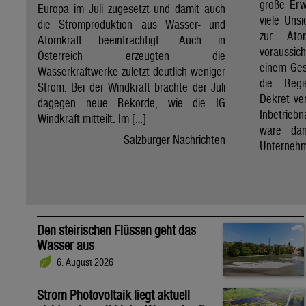
große Erw
Europa im Juli zugesetzt und damit auch
viele Unsi
die Stromproduktion aus Wasser- und
zur Ato
Atomkraft beeinträchtigt. Auch in
voraussic
Österreich erzeugten die
einem Ges
Wasserkraftwerke zuletzt deutlich weniger
die Regi
Strom. Bei der Windkraft brachte der Juli
Dekret ve
dagegen neue Rekorde, wie die IG
Inbetrieb
Windkraft mitteilt. Im […]
wäre dan
Salzburger Nachrichten
Unternehm
Den steirischen Flüssen geht das
Wasser aus
6. August 2026
Strom Photovoltaik liegt aktuell