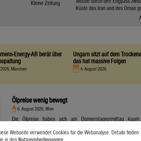
Woche durch den Engpass zwis
Kleine Zeitung
Küste des Iran und des Oman g
iemens-Energy-AR berät über
Ungarn sitzt auf dem Trocken
bspaltung
das hat massive Folgen
t 2026, München
4. August 2026
Ölpreise wenig bewegt
6. August 2026, Wien
Die Ölpreise haben sich am Donnerstagvormittag kaum
bewegt. Ein Barrel (159 Liter) der weltweiten Referenzsorte
iese Webseite verwendet Cookies für die Webanalyse. Details finden
Brent aus der Nordsee mit Lieferung Oktober kostete am
ie in den
Nutzungsbedingungen
.
Vormittag 79,75 US-Dollar und damit 0,4 Prozent mehr als am