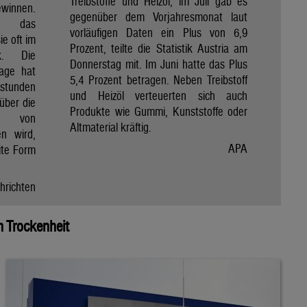
Treibstoffe und Heizöl, im Juli gab es
winnen.
gegenüber dem Vorjahresmonat laut
et das
vorläufigen Daten ein Plus von 6,9
e oft im
Prozent, teilte die Statistik Austria am
ik. Die
Donnerstag mit. Im Juni hatte das Plus
Tage hat
5,4 Prozent betragen. Neben Treibstoff
nstunden
und Heizöl verteuerten sich auch
über die
Produkte wie Gummi, Kunststoffe oder
e von
Altmaterial kräftig.
en wird,
APA
ite Form
hrichten
 Trockenheit