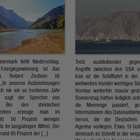
eiermark fehlt Niederschlag.
Trotz ausbleibender gegens
Energiegewinnung ist das
Angriffe zwischen den USA 
sch. Robert Zechner ist
Iran ist die Schifffahrt in der
. „In unseren Aufzeichnungen
weltweiten Handel wichtigen St
ch nie ein so trockenes Jahr
Hormuz weiterhin massiv ges
, sagt der Sprecher von
Donnerstag hätten lediglich ach
. Bei den steirischen
die Meerenge passiert, g
twerken erzeuge man im
Informationen des Datenanbiete
nitt 50 Prozent weniger
hervor, die der Deutschen 
ls im langjährigen Mittel. Der
Agentur vorliegen. Etwa 13 Schi
rund 85 Prozent der […]
demnach im Schnitt in der ver