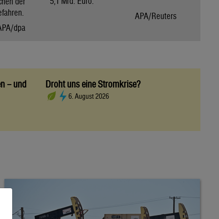
5,1 Mrd. Euro.
chen der
efahren.
APA/Reuters
APA/dpa
en – und
Droht uns eine Stromkrise?
6. August 2026