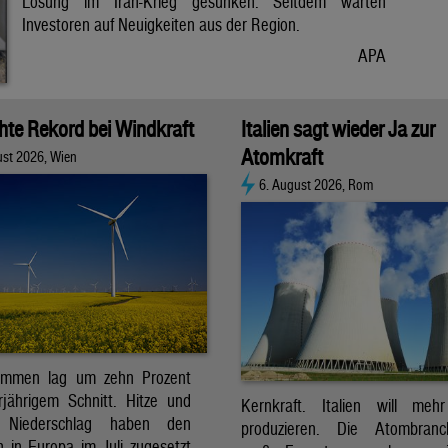
Lösung im Iran-Krieg gesunken. Seitdem warten
Investoren auf Neuigkeiten aus der Region.
APA
chte Rekord bei Windkraft
Italien sagt wieder Ja zur
Atomkraft
ust 2026, Wien
6. August 2026, Rom
ommen lag um zehn Prozent
jährigem Schnitt. Hitze und
Kernkraft. Italien will meh
r Niederschlag haben den
produzieren. Die Atombran
 in Europa im Juli zugesetzt