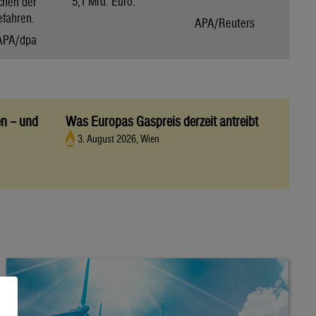
5,1 Mrd. Euro.
chen der
efahren.
APA/Reuters
APA/dpa
en – und
Was Europas Gaspreis derzeit antreibt
3. August 2026, Wien