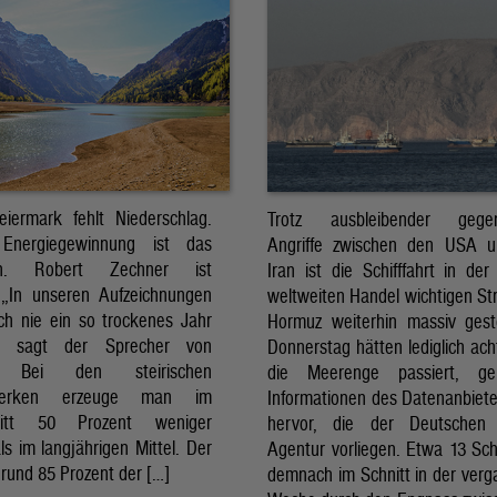
eiermark fehlt Niederschlag.
Trotz ausbleibender gegens
Energiegewinnung ist das
Angriffe zwischen den USA 
sch. Robert Zechner ist
Iran ist die Schifffahrt in der
. „In unseren Aufzeichnungen
weltweiten Handel wichtigen St
ch nie ein so trockenes Jahr
Hormuz weiterhin massiv ges
, sagt der Sprecher von
Donnerstag hätten lediglich ach
. Bei den steirischen
die Meerenge passiert, g
twerken erzeuge man im
Informationen des Datenanbiete
nitt 50 Prozent weniger
hervor, die der Deutschen 
ls im langjährigen Mittel. Der
Agentur vorliegen. Etwa 13 Schi
rund 85 Prozent der […]
demnach im Schnitt in der ver