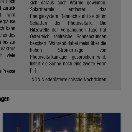
ibt noch
sich daraus auch Wärme gewinnen.
ll zurück
Solarthermie entlastet das
t wird
Energiesystem. Dennoch steht sie oft im
merpause
Schatten der Photovoltaik. Die
ach kann
Hitzewelle der vergangenen Tage hat
chendes
Österreich zahlreiche Sonnenstunden
 bis zur
beschert. Während dabei meist über die
Reaktors
hohen Stromerträge von
h viele
Photovoltaikanlagen gesprochen wird,
liefert die Sonne noch eine zweite Form
[…]
e Presse
NÖN Niederösterreichische Nachrichten
agen