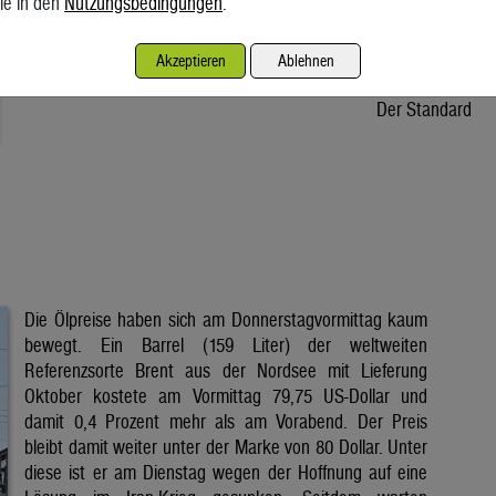
ie in den
Nutzungsbedingungen
.
Osteuropa unter Druck. In Österreich fehlt dem Stromkonzern
Verbund ein Drittel der Wassermenge. Wie verlässlich sind die
Akzeptieren
Ablehnen
erneuerbaren Energien und halten unsere […]
Der Standard
Die Ölpreise haben sich am Donnerstagvormittag kaum
bewegt. Ein Barrel (159 Liter) der weltweiten
Referenzsorte Brent aus der Nordsee mit Lieferung
Oktober kostete am Vormittag 79,75 US-Dollar und
damit 0,4 Prozent mehr als am Vorabend. Der Preis
bleibt damit weiter unter der Marke von 80 Dollar. Unter
diese ist er am Dienstag wegen der Hoffnung auf eine