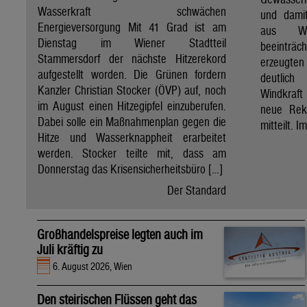
Wasserkraft schwächen
und dami
Energieversorgung Mit 41 Grad ist am
aus Wa
Dienstag im Wiener Stadtteil
beeinträ
Stammersdorf der nächste Hitzerekord
erzeugten
aufgestellt worden. Die Grünen fordern
deutlich
Kanzler Christian Stocker (ÖVP) auf, noch
Windkraf
im August einen Hitzegipfel einzuberufen.
neue Rek
Dabei solle ein Maßnahmenplan gegen die
mitteilt. I
Hitze und Wasserknappheit erarbeitet
werden. Stocker teilte mit, dass am
Donnerstag das Krisensicherheitsbüro […]
Der Standard
Großhandelspreise legten auch im
Juli kräftig zu
6. August 2026, Wien
Den steirischen Flüssen geht das