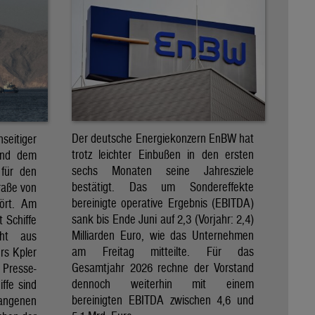
Der deutsche Energiekonzern EnBW hat
eitiger
trotz leichter Einbußen in den ersten
und dem
sechs Monaten seine Jahresziele
 für den
bestätigt. Das um Sondereffekte
raße von
bereinigte operative Ergebnis (EBITDA)
tört. Am
sank bis Ende Juni auf 2,3 (Vorjahr: 2,4)
t Schiffe
Milliarden Euro, wie das Unternehmen
eht aus
am Freitag mitteilte. Für das
rs Kpler
Gesamtjahr 2026 rechne der Vorstand
Presse-
dennoch weiterhin mit einem
ffe sind
bereinigten EBITDA zwischen 4,6 und
gangenen