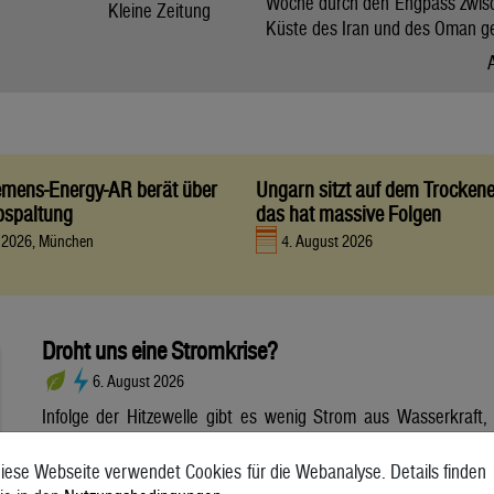
Woche durch den Engpass zwis
Kleine Zeitung
Küste des Iran und des Oman g
iemens-Energy-AR berät über
Ungarn sitzt auf dem Trocken
bspaltung
das hat massive Folgen
t 2026, München
4. August 2026
Droht uns eine Stromkrise?
6. August 2026
Infolge der Hitzewelle gibt es wenig Strom aus Wasserkraft,
dafür aber viel Strom aus Photovoltaik. Wie sich die
Wetterextreme auf die Stromerzeugung und die Netze
iese Webseite verwendet Cookies für die Webanalyse. Details finden
auswirken. Die anhaltende Hitzewelle bringt die Stromnetze in