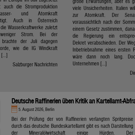
große Erwartungen, aber es g
t auch die Stromproduktion
viele Unsicherheiten. Italien wi
sser- und Atomkraft
zur Atomkraft. Der Sena
chtigt. Auch in Österreich
voraussichtlich nach der Som
 die Wasserkraftwerke zuletzt
einem Gesetz zustimmen, dan
 weniger Strom. Bei der
die Regierung ein entspre
t brachte der Juli dagegen
Dekret verabschieden. Der Weg
orde, wie die IG Windkraft
Inbetriebnahme eines ersten 
m […]
wäre dann noch lang. Doc
Unternehmen […]
Salzburger Nachrichten
Di
Deutsche Raffinerien üben Kritik an Kartellamt-Abfr
5. August 2026, Berlin
Bei der Prüfung der von Raffinerien verlangten Spritpreise
durch das deutsche Bundeskartellamt gibt es nach Darstellung
der Mineralölwirtschaft einige Hürden. Der