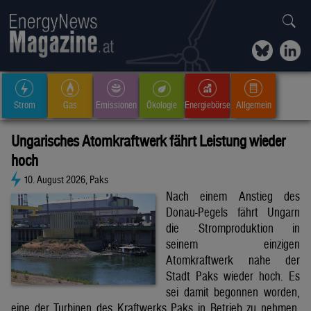
Strom
Gas
Emissionen
Ökologie
Energiebörse
Allgemein
Ungarisches Atomkraftwerk fährt Leistung wieder
hoch
10. August 2026, Paks
Nach einem Anstieg des
Donau-Pegels fährt Ungarn
die Stromproduktion in
seinem einzigen
Atomkraftwerk nahe der
Stadt Paks wieder hoch. Es
sei damit begonnen worden,
eine der Turbinen des Kraftwerks Paks in Betrieb zu nehmen,