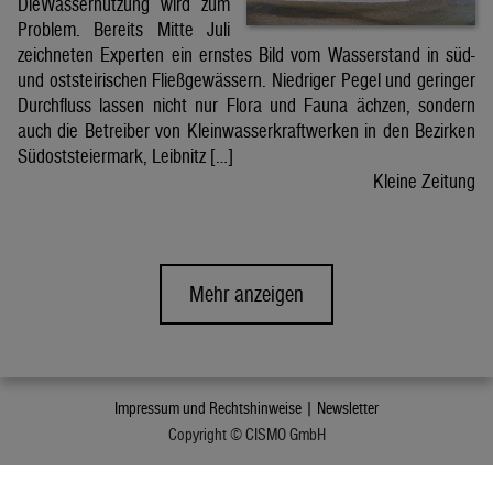
DieWassernutzung wird zum
Problem. Bereits Mitte Juli
zeichneten Experten ein ernstes Bild vom Wasserstand in süd-
und oststeirischen Fließgewässern. Niedriger Pegel und geringer
Durchfluss lassen nicht nur Flora und Fauna ächzen, sondern
auch die Betreiber von Kleinwasserkraftwerken in den Bezirken
Südoststeiermark, Leibnitz […]
Kleine Zeitung
Mehr anzeigen
Impressum und Rechtshinweise |
Newsletter
Copyright © CISMO GmbH