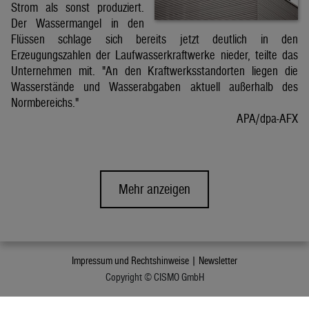
Strom als sonst produziert.
Der Wassermangel in den
Flüssen schlage sich bereits jetzt deutlich in den
Erzeugungszahlen der Laufwasserkraftwerke nieder, teilte das
Unternehmen mit. "An den Kraftwerksstandorten liegen die
Wasserstände und Wasserabgaben aktuell außerhalb des
Normbereichs."
APA/dpa-AFX
Mehr anzeigen
Impressum und Rechtshinweise |
Newsletter
Copyright © CISMO GmbH