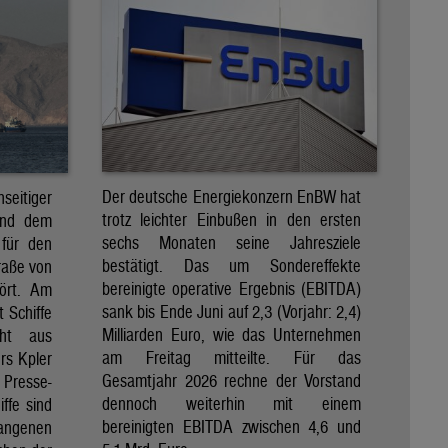
Der deutsche Energiekonzern EnBW hat
eitiger
trotz leichter Einbußen in den ersten
und dem
sechs Monaten seine Jahresziele
 für den
bestätigt. Das um Sondereffekte
raße von
bereinigte operative Ergebnis (EBITDA)
tört. Am
sank bis Ende Juni auf 2,3 (Vorjahr: 2,4)
t Schiffe
Milliarden Euro, wie das Unternehmen
eht aus
am Freitag mitteilte. Für das
rs Kpler
Gesamtjahr 2026 rechne der Vorstand
Presse-
dennoch weiterhin mit einem
ffe sind
bereinigten EBITDA zwischen 4,6 und
gangenen