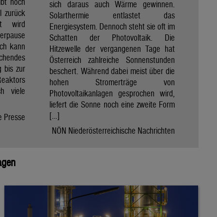
ibt noch
sich daraus auch Wärme gewinnen.
ll zurück
Solarthermie entlastet das
t wird
Energiesystem. Dennoch steht sie oft im
merpause
Schatten der Photovoltaik. Die
ach kann
Hitzewelle der vergangenen Tage hat
chendes
Österreich zahlreiche Sonnenstunden
 bis zur
beschert. Während dabei meist über die
Reaktors
hohen Stromerträge von
h viele
Photovoltaikanlagen gesprochen wird,
liefert die Sonne noch eine zweite Form
[…]
e Presse
NÖN Niederösterreichische Nachrichten
agen