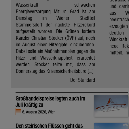
Wasserkraft schwächen
und dami
Energieversorgung Mit 41 Grad ist am
aus Wa
Dienstag im Wiener Stadtteil
beeinträ
Stammersdorf der nächste Hitzerekord
erzeugten
aufgestellt worden. Die Grünen fordern
deutlich
Kanzler Christian Stocker (ÖVP) auf, noch
Windkraf
im August einen Hitzegipfel einzuberufen.
neue Rek
Dabei solle ein Maßnahmenplan gegen die
mitteilt. I
Hitze und Wasserknappheit erarbeitet
werden. Stocker teilte mit, dass am
Donnerstag das Krisensicherheitsbüro […]
Der Standard
Großhandelspreise legten auch im
Juli kräftig zu
6. August 2026, Wien
Den steirischen Flüssen geht das