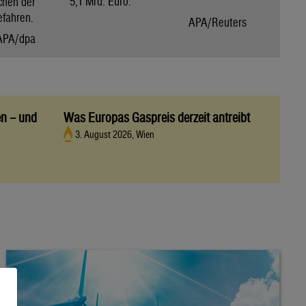
5,1 Mrd. Euro.
chen der
efahren.
APA/Reuters
APA/dpa
en – und
Was Europas Gaspreis derzeit antreibt
3. August 2026, Wien