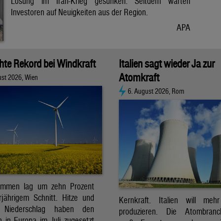
Lösung im Iran-Krieg gesunken. Seitdem warten
Investoren auf Neuigkeiten aus der Region.
APA
chte Rekord bei Windkraft
Italien sagt wieder Ja zur
Atomkraft
ust 2026, Wien
6. August 2026, Rom
ommen lag um zehn Prozent
jährigem Schnitt. Hitze und
Kernkraft. Italien will meh
r Niederschlag haben den
produzieren. Die Atombran
 in Europa im Juli zugesetzt