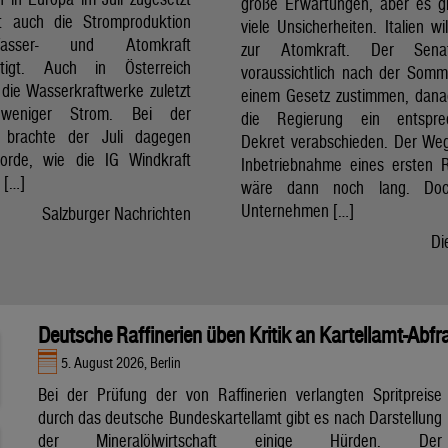
große Erwartungen, aber es g
t auch die Stromproduktion
viele Unsicherheiten. Italien wi
sser- und Atomkraft
zur Atomkraft. Der Sena
chtigt. Auch in Österreich
voraussichtlich nach der Som
 die Wasserkraftwerke zuletzt
einem Gesetz zustimmen, dan
 weniger Strom. Bei der
die Regierung ein entspre
t brachte der Juli dagegen
Dekret verabschieden. Der Weg
orde, wie die IG Windkraft
Inbetriebnahme eines ersten 
m […]
wäre dann noch lang. Doc
Unternehmen […]
Salzburger Nachrichten
Di
Deutsche Raffinerien üben Kritik an Kartellamt-Abfr
5. August 2026, Berlin
Bei der Prüfung der von Raffinerien verlangten Spritpreise
durch das deutsche Bundeskartellamt gibt es nach Darstellung
der Mineralölwirtschaft einige Hürden. Der