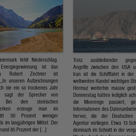
eiermark fehlt Niederschlag.
Trotz ausbleibender gegens
Energiegewinnung ist das
Angriffe zwischen den USA 
sch. Robert Zechner ist
Iran ist die Schifffahrt in der
. „In unseren Aufzeichnungen
weltweiten Handel wichtigen St
ch nie ein so trockenes Jahr
Hormuz weiterhin massiv ges
, sagt der Sprecher von
Donnerstag hätten lediglich ach
. Bei den steirischen
die Meerenge passiert, g
twerken erzeuge man im
Informationen des Datenanbiete
nitt 50 Prozent weniger
hervor, die der Deutschen 
ls im langjährigen Mittel. Der
Agentur vorliegen. Etwa 13 Schi
rund 85 Prozent der […]
demnach im Schnitt in der ver