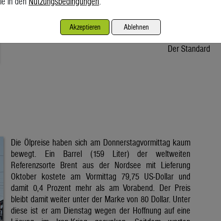
ie in den
Nutzungsbedingungen
.
Osteuropa unter Druck. In Österreich fehlt dem Stromkonzern
Verbund ein Drittel der Wassermenge. Wie verlässlich sind die
Akzeptieren
Ablehnen
erneuerbaren Energien und halten unsere […]
Der Standard
Die Ölpreise haben sich am Donnerstagvormittag kaum
bewegt. Ein Barrel (159 Liter) der weltweiten
Referenzsorte Brent aus der Nordsee mit Lieferung
Oktober kostete am Vormittag 79,75 US-Dollar und
damit 0,4 Prozent mehr als am Vorabend. Der Preis
bleibt damit weiter unter der Marke von 80 Dollar. Unter
diese ist er am Dienstag wegen der Hoffnung auf eine