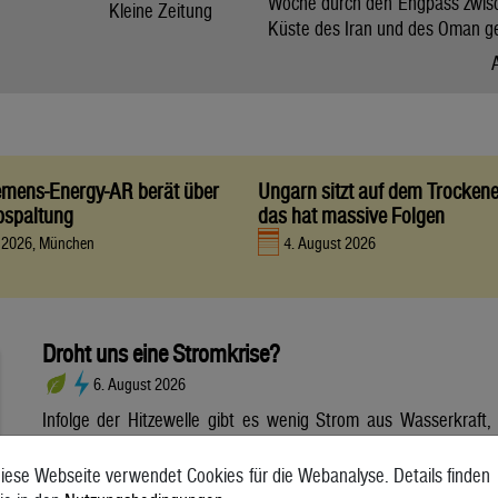
Woche durch den Engpass zwis
Kleine Zeitung
Küste des Iran und des Oman g
iemens-Energy-AR berät über
Ungarn sitzt auf dem Trocken
bspaltung
das hat massive Folgen
t 2026, München
4. August 2026
Droht uns eine Stromkrise?
6. August 2026
Infolge der Hitzewelle gibt es wenig Strom aus Wasserkraft,
dafür aber viel Strom aus Photovoltaik. Wie sich die
Wetterextreme auf die Stromerzeugung und die Netze
iese Webseite verwendet Cookies für die Webanalyse. Details finden
auswirken. Die anhaltende Hitzewelle bringt die Stromnetze in