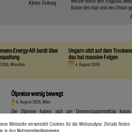
Woche durch den Engpass zwis
Kleine Zeitung
Küste des Iran und des Oman g
iemens-Energy-AR berät über
Ungarn sitzt auf dem Trocken
bspaltung
das hat massive Folgen
t 2026, München
4. August 2026
Ölpreise wenig bewegt
6. August 2026, Wien
Die Ölpreise haben sich am Donnerstagvormittag kaum
bewegt. Ein Barrel (159 Liter) der weltweiten Referenzsorte
iese Webseite verwendet Cookies für die Webanalyse. Details finden
Brent aus der Nordsee mit Lieferung Oktober kostete am
ie in den
Nutzungsbedingungen
.
Vormittag 79,75 US-Dollar und damit 0,4 Prozent mehr als am