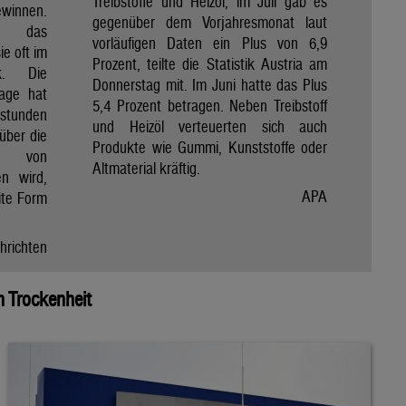
Treibstoffe und Heizöl, im Juli gab es
winnen.
gegenüber dem Vorjahresmonat laut
et das
vorläufigen Daten ein Plus von 6,9
e oft im
Prozent, teilte die Statistik Austria am
ik. Die
Donnerstag mit. Im Juni hatte das Plus
Tage hat
5,4 Prozent betragen. Neben Treibstoff
nstunden
und Heizöl verteuerten sich auch
über die
Produkte wie Gummi, Kunststoffe oder
e von
Altmaterial kräftig.
en wird,
APA
ite Form
hrichten
 Trockenheit