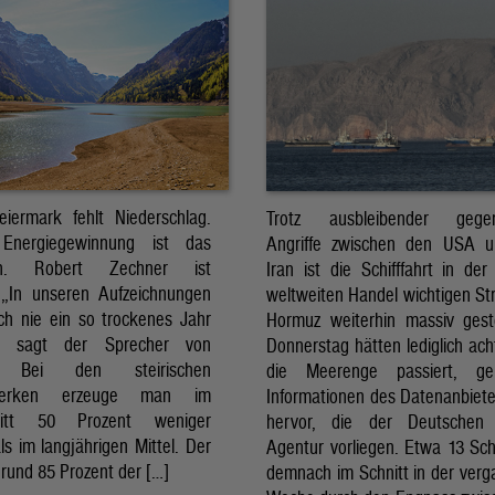
eiermark fehlt Niederschlag.
Trotz ausbleibender gegens
Energiegewinnung ist das
Angriffe zwischen den USA 
sch. Robert Zechner ist
Iran ist die Schifffahrt in der
. „In unseren Aufzeichnungen
weltweiten Handel wichtigen St
ch nie ein so trockenes Jahr
Hormuz weiterhin massiv ges
, sagt der Sprecher von
Donnerstag hätten lediglich ach
. Bei den steirischen
die Meerenge passiert, g
twerken erzeuge man im
Informationen des Datenanbiete
nitt 50 Prozent weniger
hervor, die der Deutschen 
ls im langjährigen Mittel. Der
Agentur vorliegen. Etwa 13 Schi
rund 85 Prozent der […]
demnach im Schnitt in der ver