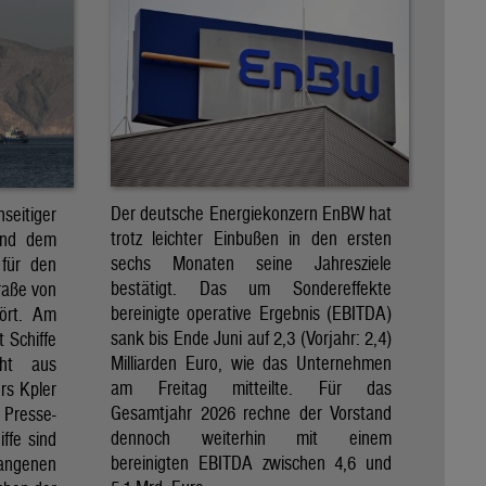
Der deutsche Energiekonzern EnBW hat
eitiger
trotz leichter Einbußen in den ersten
und dem
sechs Monaten seine Jahresziele
 für den
bestätigt. Das um Sondereffekte
raße von
bereinigte operative Ergebnis (EBITDA)
tört. Am
sank bis Ende Juni auf 2,3 (Vorjahr: 2,4)
t Schiffe
Milliarden Euro, wie das Unternehmen
eht aus
am Freitag mitteilte. Für das
rs Kpler
Gesamtjahr 2026 rechne der Vorstand
Presse-
dennoch weiterhin mit einem
ffe sind
bereinigten EBITDA zwischen 4,6 und
gangenen