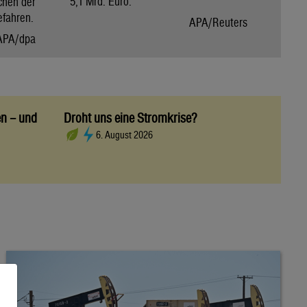
5,1 Mrd. Euro.
chen der
efahren.
APA/Reuters
APA/dpa
en – und
Droht uns eine Stromkrise?
6. August 2026