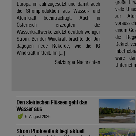
große Erw
Europa im Juli zugesetzt und damit auch
viele Unsi
die Stromproduktion aus Wasser- und
zur Ato
Atomkraft beeinträchtigt. Auch in
voraussic
Österreich erzeugten die
einem Ges
Wasserkraftwerke zuletzt deutlich weniger
die Regi
Strom. Bei der Windkraft brachte der Juli
Dekret ve
dagegen neue Rekorde, wie die IG
Inbetrieb
Windkraft mitteilt. Im […]
wäre dan
Salzburger Nachrichten
Unternehm
Den steirischen Flüssen geht das
Wasser aus
6. August 2026
Strom Photovoltaik liegt aktuell