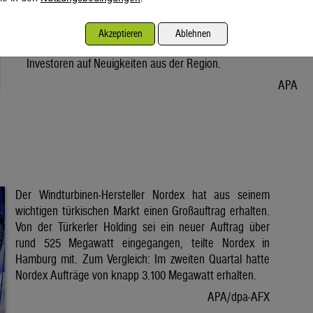
Vorabend. Der Preis bleibt damit weiter unter der Marke von
80 Dollar. Unter diese ist er am Dienstag wegen der Hoffnung
Akzeptieren
Ablehnen
auf eine Lösung im Iran-Krieg gesunken. Seitdem warten
Investoren auf Neuigkeiten aus der Region.
APA
Der Windturbinen-Hersteller Nordex hat aus seinem
wichtigen türkischen Markt einen Großauftrag erhalten.
Von der Türkerler Holding sei ein neuer Auftrag über
rund 525 Megawatt eingegangen, teilte Nordex in
Hamburg mit. Zum Vergleich: Im zweiten Quartal hatte
Nordex Aufträge von knapp 3.100 Megawatt erhalten.
APA/dpa-AFX