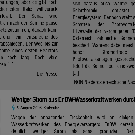
artungen, aber es gibt noch
sich daraus auch Wärme ge
cherheiten. Italien will zurück
Solarthermie entlast
mkraft. Der Senat wird
Energiesystem. Dennoch steht si
htlich nach der Sommerpause
Schatten der Photovolta
etz zustimmen, danach kann
Hitzewelle der vergangenen 
erung ein entsprechendes
Österreich zahlreiche Sonne
rabschieden. Der Weg bis zur
beschert. Während dabei meist 
nahme eines ersten Reaktors
hohen Stromerträg
n noch lang. Doch viele
Photovoltaikanlagen gesproch
en […]
liefert die Sonne noch eine zwe
[…]
Die Presse
NÖN Niederösterreichische Nac
Weniger Strom aus EnBW-Wasserkraftwerken durch
5. August 2026, Karlsruhe
Wegen der anhaltenden Trockenheit wird an einigen
Wasserkraftwerken des Energieversorgers EnBW derzeit
deutlich weniger Strom als sonst produziert. Der