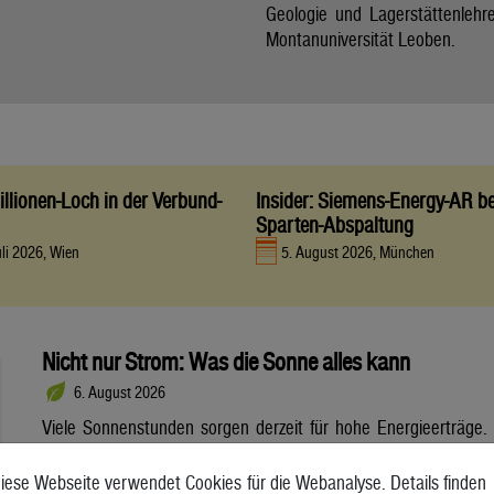
Geologie und Lagerstättenlehr
Montanuniversität Leoben.
llionen-Loch in der Verbund-
Insider: Siemens-Energy-AR be
Sparten-Abspaltung
uli 2026, Wien
5. August 2026, München
Nicht nur Strom: Was die Sonne alles kann
6. August 2026
Viele Sonnenstunden sorgen derzeit für hohe Energieerträge.
Neben Strom lässt sich daraus auch Wärme gewinnen.
Solarthermie entlastet das Energiesystem. Dennoch steht sie
iese Webseite verwendet Cookies für die Webanalyse. Details finden