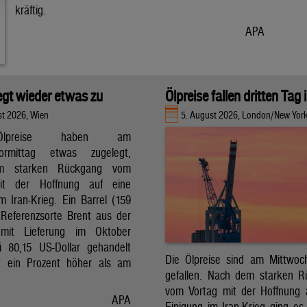
kräftig.
APA
legt wieder etwas zu
Ölpreise fallen dritten Tag 
st 2026, Wien
5. August 2026, London/New Yor
lpreise haben am
vormittag etwas zugelegt,
m starken Rückgang vom
it der Hoffnung auf eine
m Iran-Krieg. Ein Barrel (159
r Referenzsorte Brent aus der
mit Lieferung im Oktober
 80,15 US-Dollar gehandelt
Die Ölpreise sind am Mittwoc
t ein Prozent höher als am
gefallen. Nach dem starken 
vom Vortag mit der Hoffnung 
APA
Einigung im Iran-Krieg ging es