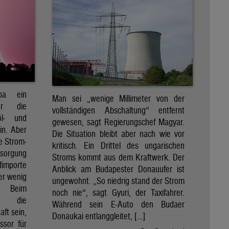
pa ein
Man sei „wenige Millimeter von der
für die
vollständigen Abschaltung“ entfernt
öl- und
gewesen, sagt Regierungschef Magyar.
in. Aber
Die Situation bleibt aber nach wie vor
e Strom-
kritisch. Ein Drittel des ungarischen
rsorgung
Stroms kommt aus dem Kraftwerk. Der
importe
Anblick am Budapester Donauufer ist
her wenig
ungewohnt. „So niedrig stand der Strom
e. Beim
noch nie“, sagt Gyuri, der Taxifahrer.
d die
Während sein E-Auto den Budaer
ft sein,
Donaukai entlanggleitet, […]
ssor für