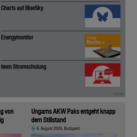
Charts auf BlueSky
Energymonitor
teem Stromschulung
ng von
Ungarns AKW Paks entgeht knapp
ig
dem Stillstand
6. August 2026, Budapest