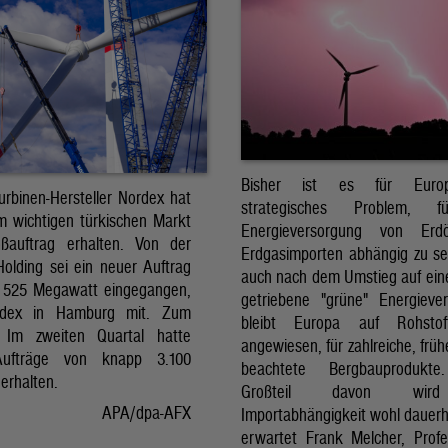
Bisher ist es für Euro
urbinen-Hersteller Nordex hat
strategisches Problem, 
m wichtigen türkischen Markt
Energieversorgung von Erd
ßauftrag erhalten. Von der
Erdgasimporten abhängig zu se
Holding sei ein neuer Auftrag
auch nach dem Umstieg auf ein
 525 Megawatt eingegangen,
getriebene "grüne" Energieve
ordex in Hamburg mit. Zum
bleibt Europa auf Rohstoff
: Im zweiten Quartal hatte
angewiesen, für zahlreiche, frü
ufträge von knapp 3.100
beachtete Bergbauprodukt
erhalten.
Großteil davon wir
APA/dpa-AFX
Importabhängigkeit wohl dauerha
erwartet Frank Melcher, Profe