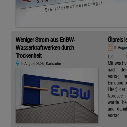
Weniger Strom aus EnBW-
Ölpreis 
Wasserkraftwerken durch
5. Augu
Trockenheit
Die Ö
Mittwoch
5. August 2026, Karlsruhe
nach de
Vortag m
Einigung i
Liter) de
Nordsee 
wurde bei
und dami
Vortag.