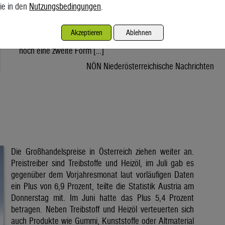
oft im Schatten der Photovoltaik. Die Hitzewelle der
ie in den
Nutzungsbedingungen
.
vergangenen Tage hat Österreich zahlreiche Sonnenstunden
beschert. Während dabei meist über die hohen Stromerträge
Akzeptieren
Ablehnen
von Photovoltaikanlagen gesprochen wird, liefert die Sonne
noch eine zweite Form […]
NÖN Niederösterreichische Nachrichten
Die Großhandelspreise in Österreich ziehen weiter an.
Preistreiber sind Treibstoffe und Heizöl, im Juli gab es
gegenüber dem Vorjahresmonat laut vorläufigen Daten
ein Plus von 6,9 Prozent, teilte die Statistik Austria am
Donnerstag mit. Im Juni hatte das Plus 5,4 Prozent
betragen. Neben Treibstoff und Heizöl verteuerten sich
auch Produkte wie Gummi, Kunststoffe oder Altmaterial