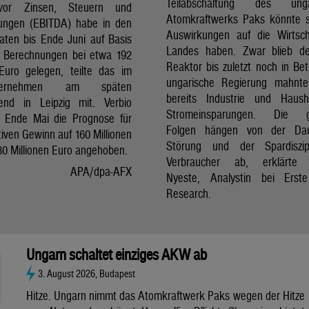
Teilabschaltung des unga
vor Zinsen, Steuern und
Atomkraftwerks Paks könnte 
ungen (EBITDA) habe in den
Auswirkungen auf die Wirtsc
aten bis Ende Juni auf Basis
Landes haben. Zwar blieb de
er Berechnungen bei etwa 192
Reaktor bis zuletzt noch in Bet
 Euro gelegen, teilte das im
ungarische Regierung mahnte
nternehmen am späten
bereits Industrie und Haush
end in Leipzig mit. Verbio
Stromeinsparungen. Die 
t Ende Mai die Prognose für
Folgen hängen von der Da
iven Gewinn auf 160 Millionen
Störung und der Spardiszip
80 Millionen Euro angehoben.
Verbraucher ab, erklärte 
APA/dpa-AFX
Nyeste, Analystin bei Erst
Research.
Ungarn schaltet einziges AKW ab
3. August 2026, Budapest
Hitze. Ungarn nimmt das Atomkraftwerk Paks wegen der Hitze