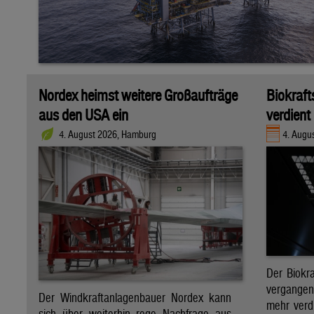
Nordex heimst weitere Großaufträge
Biokraft
aus den USA ein
verdient
4. August 2026, Hamburg
4. Augus
Der Biokra
vergange
Der Windkraftanlagenbauer Nordex kann
mehr verdi
sich über weiterhin rege Nachfrage aus