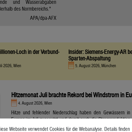
tände und Wasserabgaben
ßerhalb des Normbereichs."
APA/dpa-AFX
llionen-Loch in der Verbund-
Insider: Siemens-Energy-AR be
Sparten-Abspaltung
uli 2026, Wien
5. August 2026, München
Hitzemonat Juli brachte Rekord bei Windstrom in E
4. August 2026, Wien
Hitze und fehlender Niederschlag haben den Gewässern in
Europa im Juli zugesetzt und damit auch die Stromproduktion
aus Wasser- und Atomkraft beeinträchtigt. Unterdessen
iese Webseite verwendet Cookies für die Webanalyse. Details finden