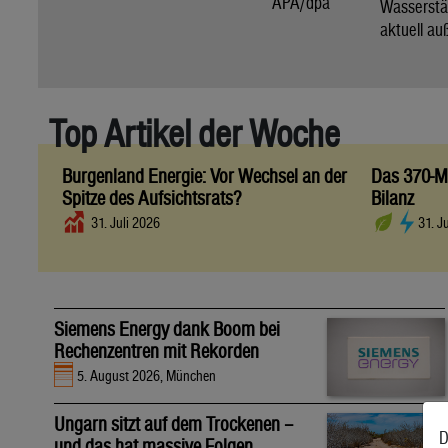
APA/dpa
Wassers
aktuell au
Top Artikel der Woche
Burgenland Energie: Vor Wechsel an der
Das 370-Mi
Spitze des Aufsichtsrats?
Bilanz
31. Juli 2026
31. J
Siemens Energy dank Boom bei
Rechenzentren mit Rekorden
5. August 2026, München
Ungarn sitzt auf dem Trockenen –
D
und das hat massive Folgen