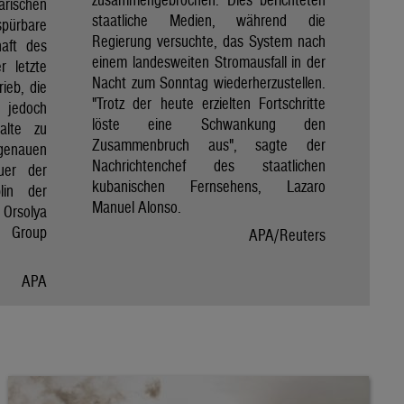
rischen
staatliche Medien, während die
spürbare
Regierung versuchte, das System nach
haft des
einem landesweiten Stromausfall in der
r letzte
Nacht zum Sonntag wiederherzustellen.
rieb, die
"Trotz der heute erzielten Fortschritte
 jedoch
löste eine Schwankung den
alte zu
Zusammenbruch aus", sagte der
genauen
Nachrichtenchef des staatlichen
uer der
kubanischen Fernsehens, Lazaro
lin der
Manuel Alonso.
Orsolya
e Group
APA/Reuters
APA