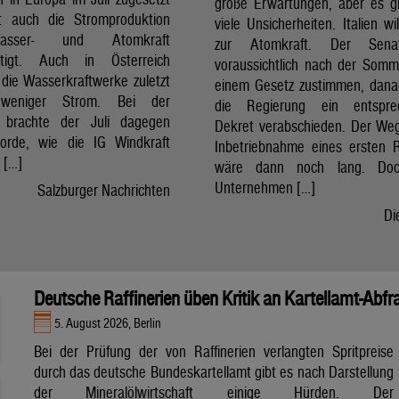
große Erwartungen, aber es g
t auch die Stromproduktion
viele Unsicherheiten. Italien wi
sser- und Atomkraft
zur Atomkraft. Der Sena
chtigt. Auch in Österreich
voraussichtlich nach der Som
 die Wasserkraftwerke zuletzt
einem Gesetz zustimmen, dan
 weniger Strom. Bei der
die Regierung ein entspre
t brachte der Juli dagegen
Dekret verabschieden. Der Weg
orde, wie die IG Windkraft
Inbetriebnahme eines ersten 
m […]
wäre dann noch lang. Doc
Unternehmen […]
Salzburger Nachrichten
Di
Deutsche Raffinerien üben Kritik an Kartellamt-Abfr
5. August 2026, Berlin
Bei der Prüfung der von Raffinerien verlangten Spritpreise
durch das deutsche Bundeskartellamt gibt es nach Darstellung
der Mineralölwirtschaft einige Hürden. Der