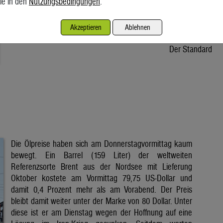
ie in den
Nutzungsbedingungen
.
Osteuropa unter Druck. In Österreich fehlt dem Stromkonzern
Verbund ein Drittel der Wassermenge. Wie verlässlich sind die
Akzeptieren
Ablehnen
erneuerbaren Energien und halten unsere […]
Der Standard
Die Ölpreise haben sich am Donnerstagvormittag kaum
bewegt. Ein Barrel (159 Liter) der weltweiten
Referenzsorte Brent aus der Nordsee mit Lieferung
Oktober kostete am Vormittag 79,75 US-Dollar und
damit 0,4 Prozent mehr als am Vorabend. Der Preis
bleibt damit weiter unter der Marke von 80 Dollar. Unter
diese ist er am Dienstag wegen der Hoffnung auf eine