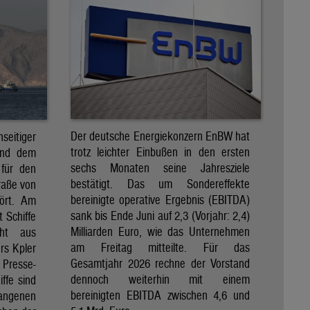
Der deutsche Energiekonzern EnBW hat
eitiger
trotz leichter Einbußen in den ersten
und dem
sechs Monaten seine Jahresziele
 für den
bestätigt. Das um Sondereffekte
raße von
bereinigte operative Ergebnis (EBITDA)
tört. Am
sank bis Ende Juni auf 2,3 (Vorjahr: 2,4)
t Schiffe
Milliarden Euro, wie das Unternehmen
eht aus
am Freitag mitteilte. Für das
rs Kpler
Gesamtjahr 2026 rechne der Vorstand
Presse-
dennoch weiterhin mit einem
ffe sind
bereinigten EBITDA zwischen 4,6 und
gangenen