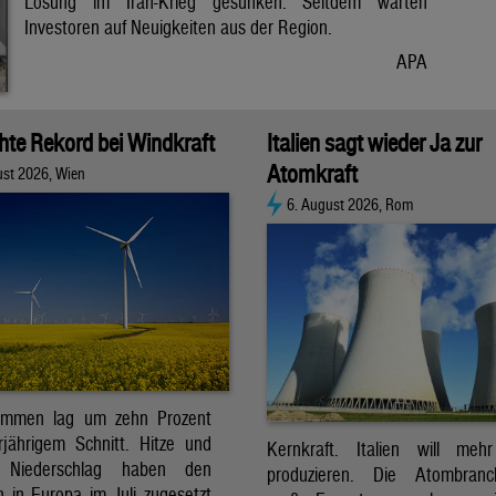
Lösung im Iran-Krieg gesunken. Seitdem warten
Investoren auf Neuigkeiten aus der Region.
APA
chte Rekord bei Windkraft
Italien sagt wieder Ja zur
Atomkraft
ust 2026, Wien
6. August 2026, Rom
ommen lag um zehn Prozent
jährigem Schnitt. Hitze und
Kernkraft. Italien will meh
r Niederschlag haben den
produzieren. Die Atombran
 in Europa im Juli zugesetzt