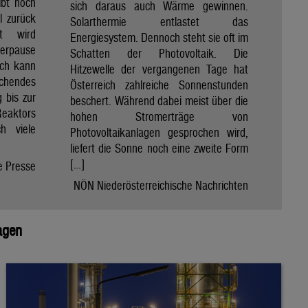
ibt noch
sich daraus auch Wärme gewinnen.
ll zurück
Solarthermie entlastet das
t wird
Energiesystem. Dennoch steht sie oft im
merpause
Schatten der Photovoltaik. Die
ach kann
Hitzewelle der vergangenen Tage hat
chendes
Österreich zahlreiche Sonnenstunden
 bis zur
beschert. Während dabei meist über die
Reaktors
hohen Stromerträge von
h viele
Photovoltaikanlagen gesprochen wird,
liefert die Sonne noch eine zweite Form
[…]
e Presse
NÖN Niederösterreichische Nachrichten
agen