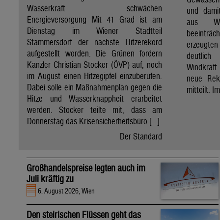
Wasserkraft schwächen
und dami
Energieversorgung Mit 41 Grad ist am
aus Wa
Dienstag im Wiener Stadtteil
beeinträ
Stammersdorf der nächste Hitzerekord
erzeugten
aufgestellt worden. Die Grünen fordern
deutlich
Kanzler Christian Stocker (ÖVP) auf, noch
Windkraf
im August einen Hitzegipfel einzuberufen.
neue Rek
Dabei solle ein Maßnahmenplan gegen die
mitteilt. I
Hitze und Wasserknappheit erarbeitet
werden. Stocker teilte mit, dass am
Donnerstag das Krisensicherheitsbüro […]
Der Standard
Großhandelspreise legten auch im
Juli kräftig zu
6. August 2026, Wien
Den steirischen Flüssen geht das