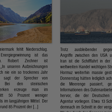
eiermark fehlt Niederschlag.
Trotz ausbleibender gegens
Energiegewinnung ist das
Angriffe zwischen den USA 
sch. Robert Zechner ist
Iran ist die Schifffahrt in der
. „In unseren Aufzeichnungen
weltweiten Handel wichtigen St
ch nie ein so trockenes Jahr
Hormuz weiterhin massiv ges
, sagt der Sprecher von
Donnerstag hätten lediglich ach
. Bei den steirischen
die Meerenge passiert, g
twerken erzeuge man im
Informationen des Datenanbiete
nitt 50 Prozent weniger
hervor, die der Deutschen 
ls im langjährigen Mittel. Der
Agentur vorliegen. Etwa 13 Schi
rund 85 Prozent der […]
demnach im Schnitt in der ver