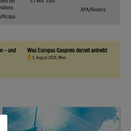
5,1 Mrd. Euro.
chen der
efahren.
APA/Reuters
APA/dpa
en – und
Was Europas Gaspreis derzeit antreibt
3. August 2026, Wien