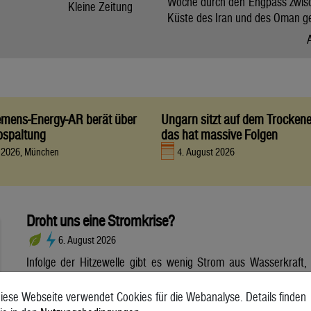
Woche durch den Engpass zwis
Kleine Zeitung
Küste des Iran und des Oman g
iemens-Energy-AR berät über
Ungarn sitzt auf dem Trocken
bspaltung
das hat massive Folgen
t 2026, München
4. August 2026
Droht uns eine Stromkrise?
6. August 2026
Infolge der Hitzewelle gibt es wenig Strom aus Wasserkraft,
dafür aber viel Strom aus Photovoltaik. Wie sich die
Wetterextreme auf die Stromerzeugung und die Netze
iese Webseite verwendet Cookies für die Webanalyse. Details finden
auswirken. Die anhaltende Hitzewelle bringt die Stromnetze in