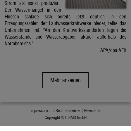
Strom als sonst produziert.
Der Wassermangel in den
Flüssen schlage sich bereits jetzt deutlich in den
Erzeugungszahlen der Laufwasserkraftwerke nieder, teilte das
Unternehmen mit. "An den Kraftwerksstandorten liegen die
Wasserstände und Wasserabgaben aktuell außerhalb des
Normbereichs."
APA/dpa-AFX
Mehr anzeigen
Impressum und Rechtshinweise |
Newsletter
Copyright © CISMO GmbH