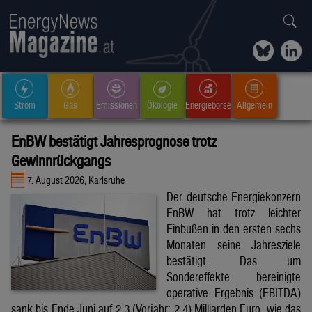
Strom
Gas
Emissionen
Ökologie
Energiebörse
Allgemein
EnBW bestätigt Jahresprognose trotz
Gewinnrückgangs
7. August 2026, Karlsruhe
Der deutsche Energiekonzern
EnBW hat trotz leichter
Einbußen in den ersten sechs
Monaten seine Jahresziele
bestätigt. Das um
Sondereffekte bereinigte
operative Ergebnis (EBITDA)
sank bis Ende Juni auf 2,3 (Vorjahr: 2,4) Milliarden Euro, wie das