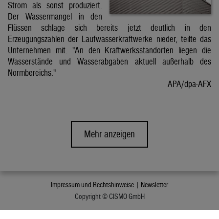
Strom als sonst produziert.
Der Wassermangel in den
Flüssen schlage sich bereits jetzt deutlich in den
Erzeugungszahlen der Laufwasserkraftwerke nieder, teilte das
Unternehmen mit. "An den Kraftwerksstandorten liegen die
Wasserstände und Wasserabgaben aktuell außerhalb des
Normbereichs."
APA/dpa-AFX
Mehr anzeigen
Impressum und Rechtshinweise |
Newsletter
Copyright © CISMO GmbH