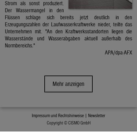
Strom als sonst produziert.
Der Wassermangel in den
Flüssen schlage sich bereits jetzt deutlich in den
Erzeugungszahlen der Laufwasserkraftwerke nieder, teilte das
Unternehmen mit. "An den Kraftwerksstandorten liegen die
Wasserstände und Wasserabgaben aktuell außerhalb des
Normbereichs."
APA/dpa-AFX
Mehr anzeigen
Impressum und Rechtshinweise |
Newsletter
Copyright © CISMO GmbH