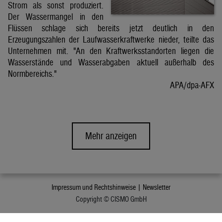
Strom als sonst produziert.
Der Wassermangel in den
Flüssen schlage sich bereits jetzt deutlich in den
Erzeugungszahlen der Laufwasserkraftwerke nieder, teilte das
Unternehmen mit. "An den Kraftwerksstandorten liegen die
Wasserstände und Wasserabgaben aktuell außerhalb des
Normbereichs."
APA/dpa-AFX
Mehr anzeigen
Impressum und Rechtshinweise |
Newsletter
Copyright © CISMO GmbH