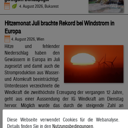
4. August 2026, Bukarest
Hitzemonat Juli brachte Rekord bei Windstrom in
Europa
4. August 2026, Wien
Hitze und fehlender
Niederschlag haben den
Gewässern in Europa im Juli
zugesetzt und damit auch die
Stromproduktion aus Wasser-
und Atomkraft beeinträchtigt.
Unterdessen verzeichnete die
Windkraft die zweithöchste Erzeugung der vergangen 12 Jahre,
geht aus einer Aussendung der IG Windkraft am Dienstag
hervor. Möglich wurde das durch die steigende Zahl an
Windkraftanlagen aber auch durch bessere Windverhältnisse.
APA
Diese Webseite verwendet Cookies für die Webanalyse.
Details finden Sie in den
Nutzungsbedingungen
.