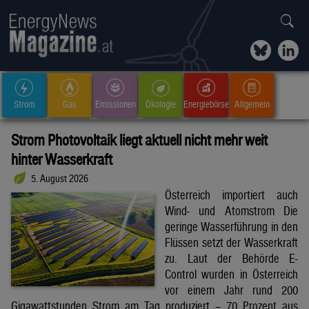
Strom
Gas
Emissionen
Ökologie
Energiebörse
Allgemein
Strom Photovoltaik liegt aktuell nicht mehr weit
hinter Wasserkraft
5. August 2026
Österreich importiert auch
Wind- und Atomstrom Die
geringe Wasserführung in den
Flüssen setzt der Wasserkraft
zu. Laut der Behörde E-
Control wurden in Österreich
vor einem Jahr rund 200
Gigawattstunden Strom am Tag produziert – 70 Prozent aus