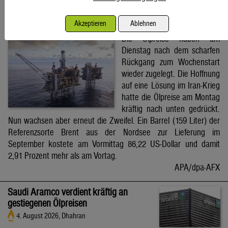
Brent-Ölpreis steigt auf 86,22 US-Dollar
Akzeptieren
Ablehnen
4. August 2026, Wien
Die Ölpreise haben am
Dienstag nach dem scharfen
Rückgang zum Wochenstart
wieder zugelegt. Die Hoffnung
auf eine Lösung im Iran-Krieg
hatte die Ölpreise am Montag
kräftig nach unten gedrückt.
Nun wachsen aber erneut die Zweifel. Ein Barrel (159 Liter) der
Referenzsorte Brent aus der Nordsee zur Lieferung im
September kostete am Vormittag 86,22 US-Dollar und damit
2,91 Prozent mehr als am Vortag.
APA/dpa-AFX
Saudi Aramco verdient kräftig an
gestiegenen Ölpreisen
4. August 2026, Dhahran