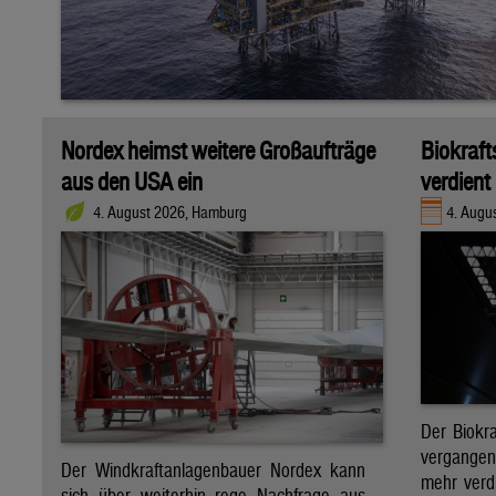
Nordex heimst weitere Großaufträge
Biokraft
aus den USA ein
verdient
4. August 2026, Hamburg
4. Augus
Der Biokra
vergange
Der Windkraftanlagenbauer Nordex kann
mehr verdi
sich über weiterhin rege Nachfrage aus