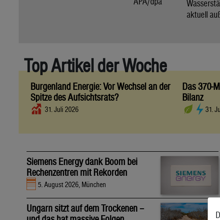
APA/dpa
Wassers
aktuell au
Top Artikel der Woche
Burgenland Energie: Vor Wechsel an der
Das 370-Mi
Spitze des Aufsichtsrats?
Bilanz
31. Juli 2026
31. J
Siemens Energy dank Boom bei
Rechenzentren mit Rekorden
5. August 2026, München
Ungarn sitzt auf dem Trockenen –
D
und das hat massive Folgen