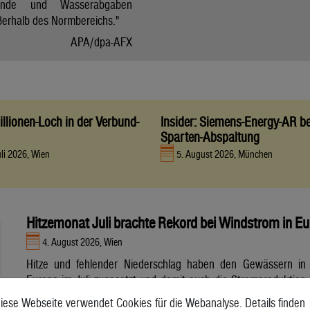
tände und Wasserabgaben
ßerhalb des Normbereichs."
APA/dpa-AFX
llionen-Loch in der Verbund-
Insider: Siemens-Energy-AR be
Sparten-Abspaltung
uli 2026, Wien
5. August 2026, München
Hitzemonat Juli brachte Rekord bei Windstrom in E
4. August 2026, Wien
Hitze und fehlender Niederschlag haben den Gewässern in
Europa im Juli zugesetzt und damit auch die Stromproduktion
aus Wasser- und Atomkraft beeinträchtigt. Unterdessen
iese Webseite verwendet Cookies für die Webanalyse. Details finden