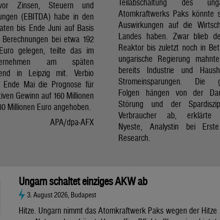
Teilabschaltung des unga
vor Zinsen, Steuern und
Atomkraftwerks Paks könnte 
ungen (EBITDA) habe in den
Auswirkungen auf die Wirtsc
aten bis Ende Juni auf Basis
Landes haben. Zwar blieb de
er Berechnungen bei etwa 192
Reaktor bis zuletzt noch in Bet
 Euro gelegen, teilte das im
ungarische Regierung mahnte
nternehmen am späten
bereits Industrie und Haush
end in Leipzig mit. Verbio
Stromeinsparungen. Die 
t Ende Mai die Prognose für
Folgen hängen von der Da
iven Gewinn auf 160 Millionen
Störung und der Spardiszip
80 Millionen Euro angehoben.
Verbraucher ab, erklärte 
APA/dpa-AFX
Nyeste, Analystin bei Erst
Research.
Ungarn schaltet einziges AKW ab
3. August 2026, Budapest
Hitze. Ungarn nimmt das Atomkraftwerk Paks wegen der Hitze