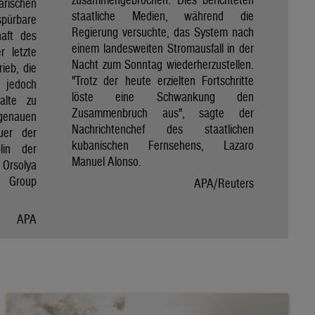
rischen
staatliche Medien, während die
spürbare
Regierung versuchte, das System nach
haft des
einem landesweiten Stromausfall in der
r letzte
Nacht zum Sonntag wiederherzustellen.
rieb, die
"Trotz der heute erzielten Fortschritte
 jedoch
löste eine Schwankung den
alte zu
Zusammenbruch aus", sagte der
genauen
Nachrichtenchef des staatlichen
uer der
kubanischen Fernsehens, Lazaro
lin der
Manuel Alonso.
Orsolya
e Group
APA/Reuters
APA