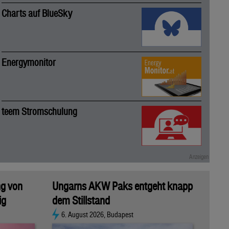
Charts auf BlueSky
Energymonitor
teem Stromschulung
ng von
Ungarns AKW Paks entgeht knapp
ig
dem Stillstand
6. August 2026, Budapest