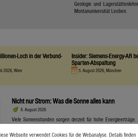
Geologie und Lagerstättenlehr
Montanuniversität Leoben.
llionen-Loch in der Verbund-
Insider: Siemens-Energy-AR be
Sparten-Abspaltung
uli 2026, Wien
5. August 2026, München
Nicht nur Strom: Was die Sonne alles kann
6. August 2026
Viele Sonnenstunden sorgen derzeit für hohe Energieerträge.
Neben Strom lässt sich daraus auch Wärme gewinnen.
Solarthermie entlastet das Energiesystem. Dennoch steht sie
iese Webseite verwendet Cookies für die Webanalyse. Details finden