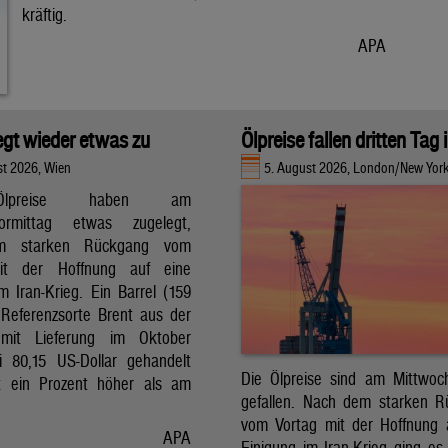
kräftig.
APA
legt wieder etwas zu
Ölpreise fallen dritten Tag 
st 2026, Wien
5. August 2026, London/New Yor
lpreise haben am
vormittag etwas zugelegt,
m starken Rückgang vom
it der Hoffnung auf eine
m Iran-Krieg. Ein Barrel (159
r Referenzsorte Brent aus der
mit Lieferung im Oktober
 80,15 US-Dollar gehandelt
Die Ölpreise sind am Mittwoc
t ein Prozent höher als am
gefallen. Nach dem starken 
vom Vortag mit der Hoffnung 
APA
Einigung im Iran-Krieg ging es