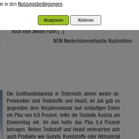
oft im Schatten der Photovoltaik. Die Hitzewelle der
ie in den
Nutzungsbedingungen
.
vergangenen Tage hat Österreich zahlreiche Sonnenstunden
beschert. Während dabei meist über die hohen Stromerträge
Akzeptieren
Ablehnen
von Photovoltaikanlagen gesprochen wird, liefert die Sonne
noch eine zweite Form […]
NÖN Niederösterreichische Nachrichten
Die Großhandelspreise in Österreich ziehen weiter an.
Preistreiber sind Treibstoffe und Heizöl, im Juli gab es
gegenüber dem Vorjahresmonat laut vorläufigen Daten
ein Plus von 6,9 Prozent, teilte die Statistik Austria am
Donnerstag mit. Im Juni hatte das Plus 5,4 Prozent
betragen. Neben Treibstoff und Heizöl verteuerten sich
auch Produkte wie Gummi, Kunststoffe oder Altmaterial