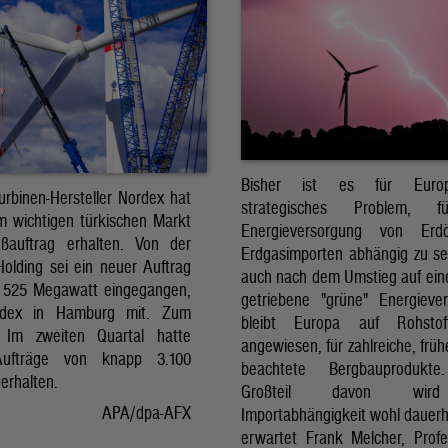
Bisher ist es für Euro
urbinen-Hersteller Nordex hat
strategisches Problem, 
m wichtigen türkischen Markt
Energieversorgung von Erd
ßauftrag erhalten. Von der
Erdgasimporten abhängig zu se
Holding sei ein neuer Auftrag
auch nach dem Umstieg auf ein
 525 Megawatt eingegangen,
getriebene "grüne" Energieve
ordex in Hamburg mit. Zum
bleibt Europa auf Rohstoff
: Im zweiten Quartal hatte
angewiesen, für zahlreiche, frü
ufträge von knapp 3.100
beachtete Bergbauprodukt
erhalten.
Großteil davon wir
APA/dpa-AFX
Importabhängigkeit wohl dauerha
erwartet Frank Melcher, Profe