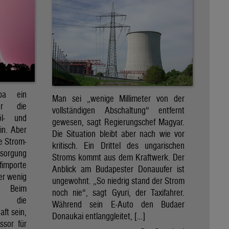
pa ein
Man sei „wenige Millimeter von der
für die
vollständigen Abschaltung“ entfernt
öl- und
gewesen, sagt Regierungschef Magyar.
in. Aber
Die Situation bleibt aber nach wie vor
e Strom-
kritisch. Ein Drittel des ungarischen
rsorgung
Stroms kommt aus dem Kraftwerk. Der
importe
Anblick am Budapester Donauufer ist
her wenig
ungewohnt. „So niedrig stand der Strom
e. Beim
noch nie“, sagt Gyuri, der Taxifahrer.
d die
Während sein E-Auto den Budaer
ft sein,
Donaukai entlanggleitet, […]
ssor für