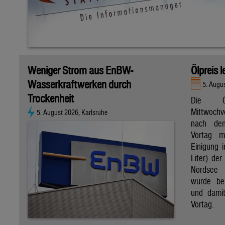
Weniger Strom aus EnBW-
Ölpreis 
Wasserkraftwerken durch
5. Augu
Trockenheit
Die Ö
Mittwoch
5. August 2026, Karlsruhe
nach de
Vortag m
Einigung i
Liter) de
Nordsee 
wurde bei
und dami
Vortag.