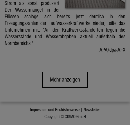
Strom als sonst produziert.
Der Wassermangel in den
Flüssen schlage sich bereits jetzt deutlich in den
Erzeugungszahlen der Laufwasserkraftwerke nieder, teilte das
Unternehmen mit. "An den Kraftwerksstandorten liegen die
Wasserstände und Wasserabgaben aktuell außerhalb des
Normbereichs."
APA/dpa-AFX
Mehr anzeigen
Impressum und Rechtshinweise |
Newsletter
Copyright © CISMO GmbH