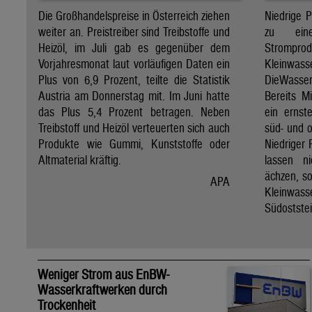
Die Großhandelspreise in Österreich ziehen
Niedrige 
weiter an. Preistreiber sind Treibstoffe und
zu ein
Heizöl, im Juli gab es gegenüber dem
Stro
Vorjahresmonat laut vorläufigen Daten ein
Kleinwass
Plus von 6,9 Prozent, teilte die Statistik
DieWasse
Austria am Donnerstag mit. Im Juni hatte
Bereits M
das Plus 5,4 Prozent betragen. Neben
ein ernst
Treibstoff und Heizöl verteuerten sich auch
süd- und o
Produkte wie Gummi, Kunststoffe oder
Niedriger 
Altmaterial kräftig.
lassen n
ächzen, s
APA
Kleinwass
Südoststei
Weniger Strom aus EnBW-
Wasserkraftwerken durch
Trockenheit