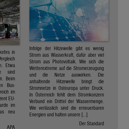
Infolge der Hitzewelle gibt es wenig
kehrs in
Strom aus Wasserkraft, dafür aber viel
Vergleich
Strom aus Photovoltaik. Wie sich die
en. Etwa
Wetterextreme auf die Stromerzeugung
e sind
und die Netze auswirken. Die
en. Beim
anhaltende Hitzewelle bringt die
en Bus-
Stromnetze in Osteuropa unter Druck.
reich im
In Österreich fehlt dem Stromkonzern
zent EU-
Verbund ein Drittel der Wassermenge.
wurde im
Wie verlässlich sind die erneuerbaren
Bus neu
Energien und halten unsere […]
Der Standard
APA