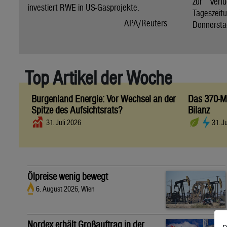
zur Verfü
investiert RWE in US-Gasprojekte.
Tagesze
APA/Reuters
Donnersta
Top Artikel der Woche
Burgenland Energie: Vor Wechsel an der
Das 370-Mi
Spitze des Aufsichtsrats?
Bilanz
31. Juli 2026
31. J
Ölpreise wenig bewegt
6. August 2026, Wien
Nordex erhält Großauftrag in der