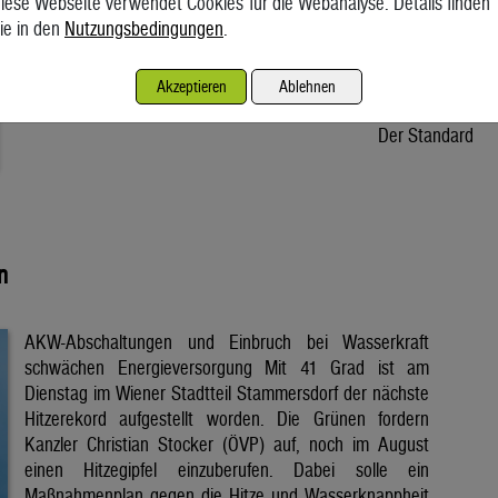
iese Webseite verwendet Cookies für die Webanalyse. Details finden
Stroms kommt aus dem Kraftwerk. Der Anblick am
ie in den
Nutzungsbedingungen
.
Budapester Donauufer ist ungewohnt. „So niedrig stand der
Strom noch nie“, sagt Gyuri, der Taxifahrer. Während sein E-
Akzeptieren
Ablehnen
Auto den Budaer Donaukai entlanggleitet, […]
Der Standard
n
AKW-Abschaltungen und Einbruch bei Wasserkraft
schwächen Energieversorgung Mit 41 Grad ist am
Dienstag im Wiener Stadtteil Stammersdorf der nächste
Hitzerekord aufgestellt worden. Die Grünen fordern
Kanzler Christian Stocker (ÖVP) auf, noch im August
einen Hitzegipfel einzuberufen. Dabei solle ein
Maßnahmenplan gegen die Hitze und Wasserknappheit