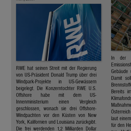
In der 
Emission
RWE hat seinen Streit mit der Regierung
Gebäude u
von US-Präsident Donald Trump über drei
Damit sol
Windpark-Projekte in US-Gewässern
Brennsto
beigelegt. Die Konzerntochter RWE U.S.
Bereits i
Offshore habe mit dem US-
Klimafond
Innenministerium einen Vergleich
Maßnahmen
geschlossen, wonach sie drei Offshore-
Österreic
Windpachten vor den Küsten von New
laut eine
York, Kalifornien und Louisiana zurückgibt.
für den H
Die frei werdenden 1,2 Milliarden Dollar