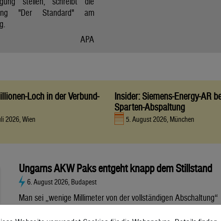
gung stellen, schreibt die
itung "Der Standard" am
g.
APA
llionen-Loch in der Verbund-
Insider: Siemens-Energy-AR be
Sparten-Abspaltung
uli 2026, Wien
5. August 2026, München
Ungarns AKW Paks entgeht knapp dem Stillstand
6. August 2026, Budapest
Man sei „wenige Millimeter von der vollständigen Abschaltung“
entfernt gewesen, sagt Regierungschef Magyar. Die Situation
bleibt aber nach wie vor kritisch. Ein Drittel des ungarischen