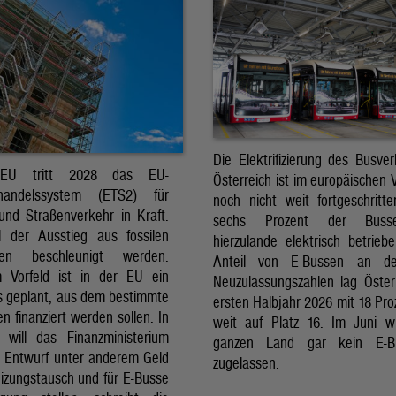
Die Elektrifizierung des Busver
EU tritt 2028 das EU-
Österreich ist im europäischen 
shandelssystem (ETS2) für
noch nicht weit fortgeschritt
nd Straßenverkehr in Kraft.
sechs Prozent der Buss
l der Ausstieg aus fossilen
hierzulande elektrisch betrieb
ffen beschleunigt werden.
Anteil von E-Bussen an d
m Vorfeld ist in der EU ein
Neuzulassungszahlen lag Öster
s geplant, aus dem bestimmte
ersten Halbjahr 2026 mit 18 Pro
 finanziert werden sollen. In
weit auf Platz 16. Im Juni 
h will das Finanzministerium
ganzen Land gar kein E-
m Entwurf unter anderem Geld
zugelassen.
eizungstausch und für E-Busse