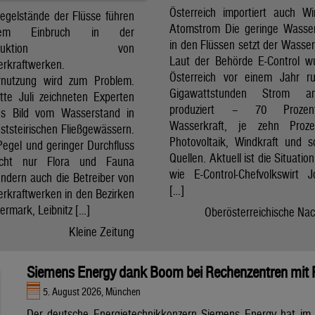
Österreich importiert auch W
Pegelstände der Flüsse führen
Atomstrom Die geringe Wasse
em Einbruch in der
in den Flüssen setzt der Wasser
mproduktion von
Laut der Behörde E-Control w
erkraftwerken.
Österreich vor einem Jahr r
rnutzung wird zum Problem.
Gigawattstunden Strom 
itte Juli zeichneten Experten
produziert – 70 Proze
es Bild vom Wasserstand in
Wasserkraft, je zehn Proz
ststeirischen Fließgewässern.
Photovoltaik, Windkraft und s
Pegel und geringer Durchfluss
Quellen. Aktuell ist die Situatio
icht nur Flora und Fauna
wie E-Control-Chefvolkswirt 
ondern auch die Betreiber von
[…]
erkraftwerken in den Bezirken
ermark, Leibnitz […]
Oberösterreichische Nac
Kleine Zeitung
Siemens Energy dank Boom bei Rechenzentren mit
5. August 2026, München
Der deutsche Energietechnikkonzern Siemens Energy hat im