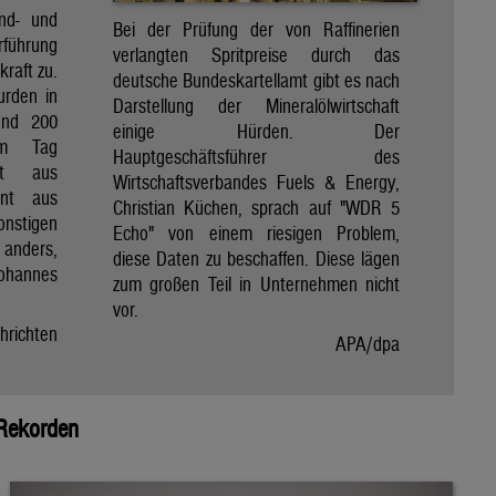
ind- und
Bei der Prüfung der von Raffinerien
rführung
verlangten Spritpreise durch das
kraft zu.
deutsche Bundeskartellamt gibt es nach
urden in
Darstellung der Mineralölwirtschaft
und 200
einige Hürden. Der
am Tag
Hauptgeschäftsführer des
nt aus
Wirtschaftsverbandes Fuels & Energy,
ent aus
Christian Küchen, sprach auf "WDR 5
onstigen
Echo" von einem riesigen Problem,
n anders,
diese Daten zu beschaffen. Diese lägen
Johannes
zum großen Teil in Unternehmen nicht
vor.
hrichten
APA/dpa
 Rekorden