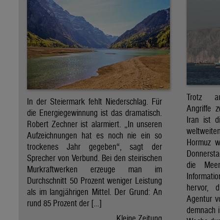
Trotz au
In der Steiermark fehlt Niederschlag. Für
Angriffe
die Energiegewinnung ist das dramatisch.
Iran ist d
Robert Zechner ist alarmiert. „In unseren
weltweite
Aufzeichnungen hat es noch nie ein so
Hormuz we
trockenes Jahr gegeben“, sagt der
Donnerstag
Sprecher von Verbund. Bei den steirischen
die Meer
Murkraftwerken erzeuge man im
Informati
Durchschnitt 50 Prozent weniger Leistung
hervor, 
als im langjährigen Mittel. Der Grund: An
Agentur vo
rund 85 Prozent der […]
demnach i
Kleine Zeitung