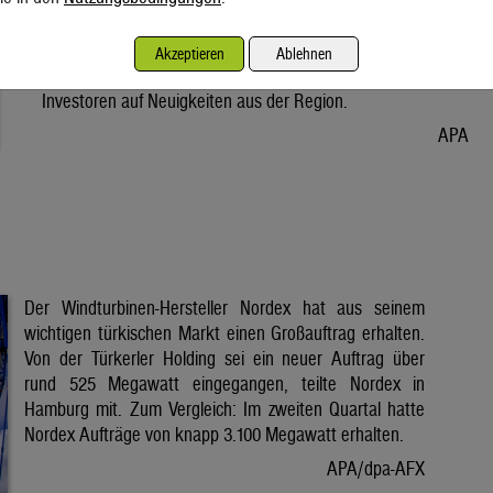
Vorabend. Der Preis bleibt damit weiter unter der Marke von
80 Dollar. Unter diese ist er am Dienstag wegen der Hoffnung
Akzeptieren
Ablehnen
auf eine Lösung im Iran-Krieg gesunken. Seitdem warten
Investoren auf Neuigkeiten aus der Region.
APA
Der Windturbinen-Hersteller Nordex hat aus seinem
wichtigen türkischen Markt einen Großauftrag erhalten.
Von der Türkerler Holding sei ein neuer Auftrag über
rund 525 Megawatt eingegangen, teilte Nordex in
Hamburg mit. Zum Vergleich: Im zweiten Quartal hatte
Nordex Aufträge von knapp 3.100 Megawatt erhalten.
APA/dpa-AFX