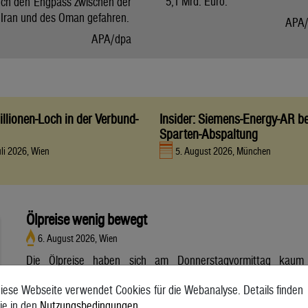
5,1 Mrd. Euro.
ch den Engpass zwischen der
 Iran und des Oman gefahren.
APA/
APA/dpa
llionen-Loch in der Verbund-
Insider: Siemens-Energy-AR be
Sparten-Abspaltung
uli 2026, Wien
5. August 2026, München
Ölpreise wenig bewegt
6. August 2026, Wien
Die Ölpreise haben sich am Donnerstagvormittag kaum
bewegt. Ein Barrel (159 Liter) der weltweiten Referenzsorte
iese Webseite verwendet Cookies für die Webanalyse. Details finden
Brent aus der Nordsee mit Lieferung Oktober kostete am
ie in den
Nutzungsbedingungen
.
Vormittag 79,75 US-Dollar und damit 0,4 Prozent mehr als am