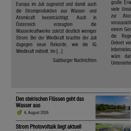
große Erw
Europa im Juli zugesetzt und damit auch
viele Unsi
die Stromproduktion aus Wasser- und
zur Ato
Atomkraft beeinträchtigt. Auch in
voraussic
Österreich erzeugten die
einem Ges
Wasserkraftwerke zuletzt deutlich weniger
die Regi
Strom. Bei der Windkraft brachte der Juli
Dekret ve
dagegen neue Rekorde, wie die IG
Inbetrieb
Windkraft mitteilt. Im […]
wäre dan
Salzburger Nachrichten
Unternehm
Den steirischen Flüssen geht das
Wasser aus
6. August 2026
Strom Photovoltaik liegt aktuell