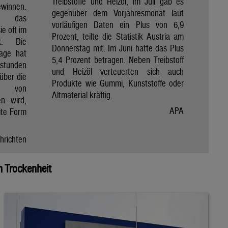
Treibstoffe und Heizöl, im Juli gab es
winnen.
gegenüber dem Vorjahresmonat laut
et das
vorläufigen Daten ein Plus von 6,9
e oft im
Prozent, teilte die Statistik Austria am
ik. Die
Donnerstag mit. Im Juni hatte das Plus
Tage hat
5,4 Prozent betragen. Neben Treibstoff
nstunden
und Heizöl verteuerten sich auch
über die
Produkte wie Gummi, Kunststoffe oder
e von
Altmaterial kräftig.
en wird,
APA
ite Form
hrichten
 Trockenheit