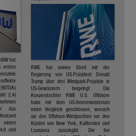
EnBW hat
n ersten
RWE hat seinen Streit mit der
esziele
Regierung von US-Präsident Donald
effekte
Trump über drei Windpark-Projekte in
(EBITDA)
US-Gewässern beigelegt. Die
ahr: 2,4)
Konzerntochter RWE U.S. Offshore
ernehmen
habe mit dem US-Innenministerium
ür das
einen Vergleich geschlossen, wonach
Vorstand
sie drei Offshore-Windpachten vor den
 einem
Küsten von New York, Kalifornien und
 4,6 und
Louisiana zurückgibt. Die frei