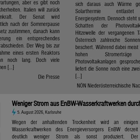
artungen, aber es gibt noch
sich daraus auch Wärme ge
cherheiten. Italien will zurück
Solarthermie entlast
mkraft. Der Senat wird
Energiesystem. Dennoch steht si
htlich nach der Sommerpause
Schatten der Photovolta
etz zustimmen, danach kann
Hitzewelle der vergangenen 
erung ein entsprechendes
Österreich zahlreiche Sonne
rabschieden. Der Weg bis zur
beschert. Während dabei meist 
nahme eines ersten Reaktors
hohen Stromerträg
n noch lang. Doch viele
Photovoltaikanlagen gesproch
en […]
liefert die Sonne noch eine zwe
[…]
Die Presse
NÖN Niederösterreichische Nac
Weniger Strom aus EnBW-Wasserkraftwerken durch
5. August 2026, Karlsruhe
Wegen der anhaltenden Trockenheit wird an einigen
Wasserkraftwerken des Energieversorgers EnBW derzeit
deutlich weniger Strom als sonst produziert. Der