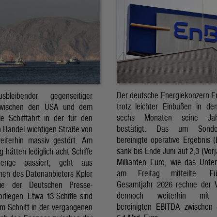
Der deutsche Energiekonzern 
sbleibender gegenseitiger
trotz leichter Einbußen in de
 zwischen den USA und dem
sechs Monaten seine Jahr
ie Schifffahrt in der für den
bestätigt. Das um Sonder
n Handel wichtigen Straße von
bereinigte operative Ergebnis 
iterhin massiv gestört. Am
sank bis Ende Juni auf 2,3 (Vorj
 hätten lediglich acht Schiffe
Milliarden Euro, wie das Unt
enge passiert, geht aus
am Freitag mitteilte. F
onen des Datenanbieters Kpler
Gesamtjahr 2026 rechne der 
die der Deutschen Presse-
dennoch weiterhin mit
rliegen. Etwa 13 Schiffe sind
bereinigten EBITDA zwischen
m Schnitt in der vergangenen