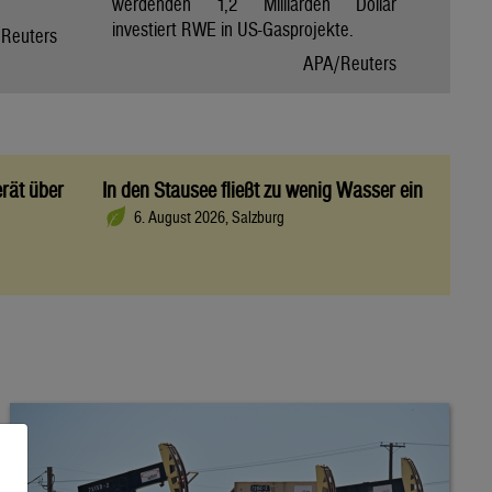
werdenden 1,2 Milliarden Dollar
investiert RWE in US-Gasprojekte.
Reuters
APA/Reuters
rät über
In den Stausee fließt zu wenig Wasser ein
6. August 2026, Salzburg