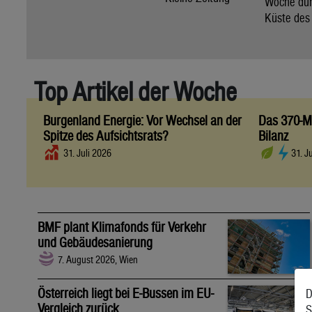
Woche dur
Küste des
Top Artikel der Woche
Burgenland Energie: Vor Wechsel an der
Das 370-Mi
Spitze des Aufsichtsrats?
Bilanz
31. Juli 2026
31. J
BMF plant Klimafonds für Verkehr
und Gebäudesanierung
7. August 2026, Wien
Österreich liegt bei E-Bussen im EU-
D
Vergleich zurück
S