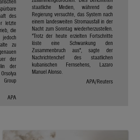
rischen
staatliche Medien, während die
spürbare
Regierung versuchte, das System nach
haft des
einem landesweiten Stromausfall in der
r letzte
Nacht zum Sonntag wiederherzustellen.
rieb, die
"Trotz der heute erzielten Fortschritte
 jedoch
löste eine Schwankung den
alte zu
Zusammenbruch aus", sagte der
genauen
Nachrichtenchef des staatlichen
uer der
kubanischen Fernsehens, Lazaro
lin der
Manuel Alonso.
Orsolya
e Group
APA/Reuters
APA