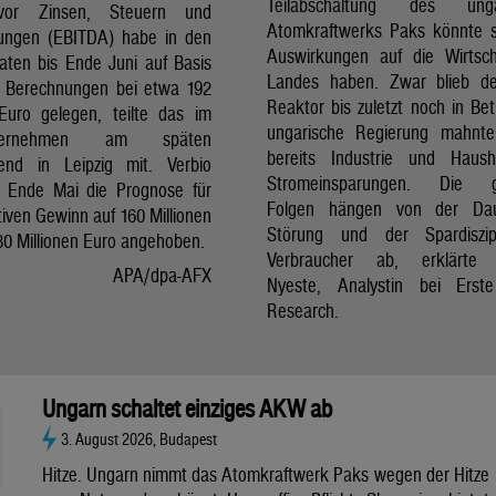
Teilabschaltung des unga
vor Zinsen, Steuern und
Atomkraftwerks Paks könnte 
ungen (EBITDA) habe in den
Auswirkungen auf die Wirtsc
aten bis Ende Juni auf Basis
Landes haben. Zwar blieb de
er Berechnungen bei etwa 192
Reaktor bis zuletzt noch in Bet
 Euro gelegen, teilte das im
ungarische Regierung mahnte
nternehmen am späten
bereits Industrie und Haush
end in Leipzig mit. Verbio
Stromeinsparungen. Die 
t Ende Mai die Prognose für
Folgen hängen von der Da
iven Gewinn auf 160 Millionen
Störung und der Spardiszip
80 Millionen Euro angehoben.
Verbraucher ab, erklärte 
APA/dpa-AFX
Nyeste, Analystin bei Erst
Research.
Ungarn schaltet einziges AKW ab
3. August 2026, Budapest
Hitze. Ungarn nimmt das Atomkraftwerk Paks wegen der Hitze