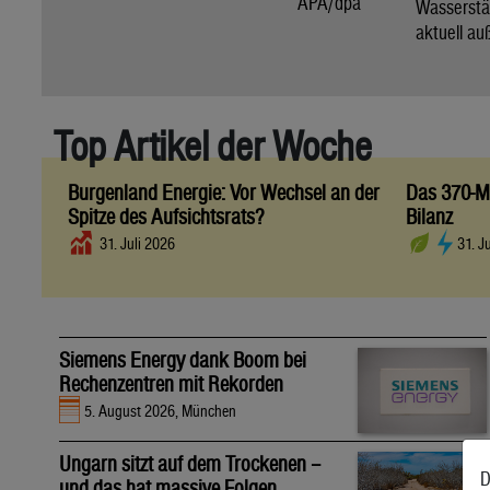
APA/dpa
Wassers
aktuell au
Top Artikel der Woche
Burgenland Energie: Vor Wechsel an der
Das 370-Mi
Spitze des Aufsichtsrats?
Bilanz
31. Juli 2026
31. J
Siemens Energy dank Boom bei
Rechenzentren mit Rekorden
5. August 2026, München
Ungarn sitzt auf dem Trockenen –
D
und das hat massive Folgen