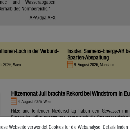
tände und Wasserabgaben
ßerhalb des Normbereichs."
APA/dpa-AFX
llionen-Loch in der Verbund-
Insider: Siemens-Energy-AR be
Sparten-Abspaltung
uli 2026, Wien
5. August 2026, München
Hitzemonat Juli brachte Rekord bei Windstrom in E
4. August 2026, Wien
Hitze und fehlender Niederschlag haben den Gewässern in
Europa im Juli zugesetzt und damit auch die Stromproduktion
aus Wasser- und Atomkraft beeinträchtigt. Unterdessen
iese Webseite verwendet Cookies für die Webanalyse. Details finden