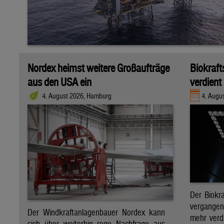
Nordex heimst weitere Großaufträge
Biokraft
aus den USA ein
verdient
4. August 2026, Hamburg
4. Augus
Der Biokra
vergange
Der Windkraftanlagenbauer Nordex kann
mehr verdi
sich über weiterhin rege Nachfrage aus