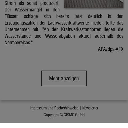
Strom als sonst produziert.
Der Wassermangel in den
Flüssen schlage sich bereits jetzt deutlich in den
Erzeugungszahlen der Laufwasserkraftwerke nieder, teilte das
Unternehmen mit. "An den Kraftwerksstandorten liegen die
Wasserstände und Wasserabgaben aktuell außerhalb des
Normbereichs."
APA/dpa-AFX
Mehr anzeigen
Impressum und Rechtshinweise |
Newsletter
Copyright © CISMO GmbH