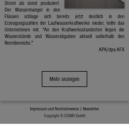
Strom als sonst produziert.
Der Wassermangel in den
Flüssen schlage sich bereits jetzt deutlich in den
Erzeugungszahlen der Laufwasserkraftwerke nieder, teilte das
Unternehmen mit. "An den Kraftwerksstandorten liegen die
Wasserstände und Wasserabgaben aktuell außerhalb des
Normbereichs."
APA/dpa-AFX
Mehr anzeigen
Impressum und Rechtshinweise |
Newsletter
Copyright © CISMO GmbH