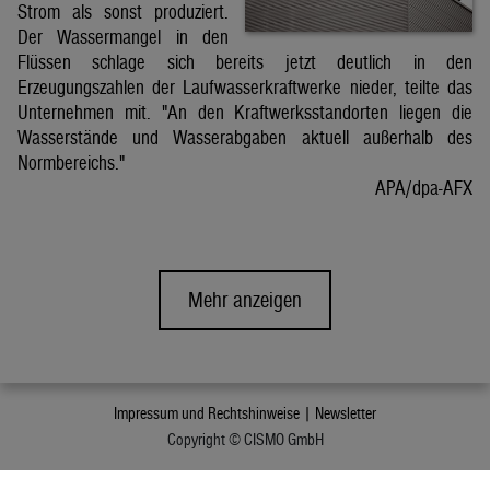
Strom als sonst produziert.
Der Wassermangel in den
Flüssen schlage sich bereits jetzt deutlich in den
Erzeugungszahlen der Laufwasserkraftwerke nieder, teilte das
Unternehmen mit. "An den Kraftwerksstandorten liegen die
Wasserstände und Wasserabgaben aktuell außerhalb des
Normbereichs."
APA/dpa-AFX
Mehr anzeigen
Impressum und Rechtshinweise |
Newsletter
Copyright © CISMO GmbH