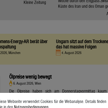
Woche durch den Engpass zwis
Kleine Zeitung
Küste des Iran und des Oman g
iemens-Energy-AR berät über
Ungarn sitzt auf dem Trocken
bspaltung
das hat massive Folgen
t 2026, München
4. August 2026
Ölpreise wenig bewegt
6. August 2026, Wien
Die Ölpreise haben sich am Donnerstagvormittag kaum
bewegt. Ein Barrel (159 Liter) der weltweiten Referenzsorte
iese Webseite verwendet Cookies für die Webanalyse. Details finden
Brent aus der Nordsee mit Lieferung Oktober kostete am
ie in den
Nutzungsbedingungen
.
Vormittag 79,75 US-Dollar und damit 0,4 Prozent mehr als am