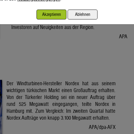
Vorabend. Der Preis bleibt damit weiter unter der Marke von
80 Dollar. Unter diese ist er am Dienstag wegen der Hoffnung
Akzeptieren
Ablehnen
auf eine Lösung im Iran-Krieg gesunken. Seitdem warten
Investoren auf Neuigkeiten aus der Region.
APA
Der Windturbinen-Hersteller Nordex hat aus seinem
wichtigen türkischen Markt einen Großauftrag erhalten.
Von der Türkerler Holding sei ein neuer Auftrag über
rund 525 Megawatt eingegangen, teilte Nordex in
Hamburg mit. Zum Vergleich: Im zweiten Quartal hatte
Nordex Aufträge von knapp 3.100 Megawatt erhalten.
APA/dpa-AFX