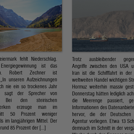
eiermark fehlt Niederschlag.
Trotz ausbleibender gegens
Energiegewinnung ist das
Angriffe zwischen den USA 
sch. Robert Zechner ist
Iran ist die Schifffahrt in der
. „In unseren Aufzeichnungen
weltweiten Handel wichtigen St
ch nie ein so trockenes Jahr
Hormuz weiterhin massiv ges
, sagt der Sprecher von
Donnerstag hätten lediglich ach
. Bei den steirischen
die Meerenge passiert, g
twerken erzeuge man im
Informationen des Datenanbiete
nitt 50 Prozent weniger
hervor, die der Deutschen 
ls im langjährigen Mittel. Der
Agentur vorliegen. Etwa 13 Schi
rund 85 Prozent der […]
demnach im Schnitt in der ver