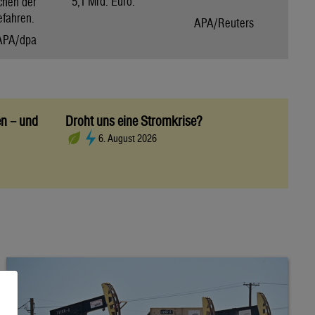
5,1 Mrd. Euro.
chen der
efahren.
APA/Reuters
APA/dpa
en – und
Droht uns eine Stromkrise?
6. August 2026