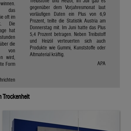
Treibstoffe und Heizöl, im Juli gab es
winnen.
gegenüber dem Vorjahresmonat laut
et das
vorläufigen Daten ein Plus von 6,9
e oft im
Prozent, teilte die Statistik Austria am
ik. Die
Donnerstag mit. Im Juni hatte das Plus
Tage hat
5,4 Prozent betragen. Neben Treibstoff
nstunden
und Heizöl verteuerten sich auch
über die
Produkte wie Gummi, Kunststoffe oder
e von
Altmaterial kräftig.
en wird,
APA
ite Form
hrichten
 Trockenheit