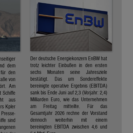
Der deutsche Energiekonzern EnBW hat
eitiger
trotz leichter Einbußen in den ersten
und dem
sechs Monaten seine Jahresziele
 für den
bestätigt. Das um Sondereffekte
raße von
bereinigte operative Ergebnis (EBITDA)
tört. Am
sank bis Ende Juni auf 2,3 (Vorjahr: 2,4)
t Schiffe
Milliarden Euro, wie das Unternehmen
eht aus
am Freitag mitteilte. Für das
rs Kpler
Gesamtjahr 2026 rechne der Vorstand
Presse-
dennoch weiterhin mit einem
ffe sind
bereinigten EBITDA zwischen 4,6 und
gangenen