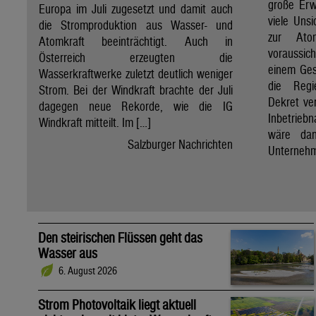
große Erw
Europa im Juli zugesetzt und damit auch
viele Unsi
die Stromproduktion aus Wasser- und
zur Ato
Atomkraft beeinträchtigt. Auch in
voraussic
Österreich erzeugten die
einem Ges
Wasserkraftwerke zuletzt deutlich weniger
die Regi
Strom. Bei der Windkraft brachte der Juli
Dekret ve
dagegen neue Rekorde, wie die IG
Inbetrieb
Windkraft mitteilt. Im […]
wäre dan
Salzburger Nachrichten
Unternehm
Den steirischen Flüssen geht das
Wasser aus
6. August 2026
Strom Photovoltaik liegt aktuell