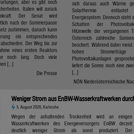
artungen, aber es gibt noch
sich daraus auch Wärme ge
cherheiten. Italien will zurück
Solarthermie entlast
mkraft. Der Senat wird
Energiesystem. Dennoch steht si
htlich nach der Sommerpause
Schatten der Photovolta
etz zustimmen, danach kann
Hitzewelle der vergangenen 
erung ein entsprechendes
Österreich zahlreiche Sonne
rabschieden. Der Weg bis zur
beschert. Während dabei meist 
nahme eines ersten Reaktors
hohen Stromerträg
n noch lang. Doch viele
Photovoltaikanlagen gesproch
en […]
liefert die Sonne noch eine zwe
[…]
Die Presse
NÖN Niederösterreichische Nac
Weniger Strom aus EnBW-Wasserkraftwerken durch
5. August 2026, Karlsruhe
Wegen der anhaltenden Trockenheit wird an einigen
Wasserkraftwerken des Energieversorgers EnBW derzeit
deutlich weniger Strom als sonst produziert. Der