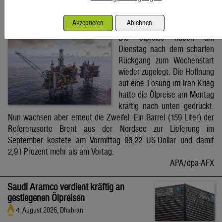
Brent-Ölpreis steigt auf 86,22 US-Dollar
Akzeptieren
Ablehnen
4. August 2026, Wien
Die Ölpreise haben am
Dienstag nach dem scharfen
Rückgang zum Wochenstart
wieder zugelegt. Die Hoffnung
auf eine Lösung im Iran-Krieg
hatte die Ölpreise am Montag
kräftig nach unten gedrückt.
Nun wachsen aber erneut die Zweifel. Ein Barrel (159 Liter) der
Referenzsorte Brent aus der Nordsee zur Lieferung im
September kostete am Vormittag 86,22 US-Dollar und damit
2,91 Prozent mehr als am Vortag.
APA/dpa-AFX
Saudi Aramco verdient kräftig an
gestiegenen Ölpreisen
4. August 2026, Dhahran