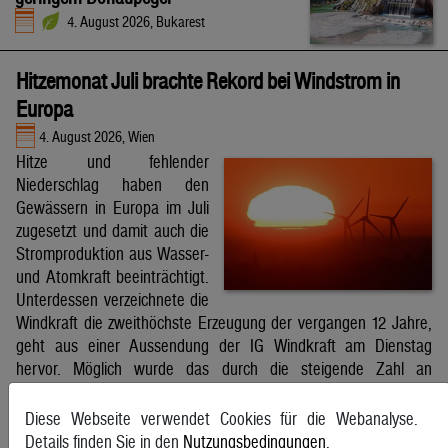
4. August 2026, Bukarest
Hitzemonat Juli brachte Rekord bei Windstrom in
Europa
4. August 2026, Wien
Hitze und fehlender
Niederschlag haben den
Gewässern in Europa im Juli
zugesetzt und damit auch die
Stromproduktion aus Wasser-
und Atomkraft beeinträchtigt.
Unterdessen verzeichnete die
Windkraft die zweithöchste Erzeugung der vergangen 12 Jahre,
geht aus einer Aussendung der IG Windkraft am Dienstag
hervor. Möglich wurde das durch die steigende Zahl an
Windkraftanlagen aber auch durch bessere Windverhältnisse.
APA
Diese Webseite verwendet Cookies für die Webanalyse.
Details finden Sie in den
Nutzungsbedingungen
.