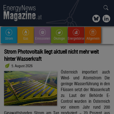
Strom
Gas
Emissionen
Ökologie
Energiebörse
Allgemein
Strom Photovoltaik liegt aktuell nicht mehr weit
hinter Wasserkraft
5. August 2026
Österreich importiert auch
Wind- und Atomstrom Die
geringe Wasserführung in den
Flüssen setzt der Wasserkraft
zu. Laut der Behörde E-
Control wurden in Österreich
vor einem Jahr rund 200
Gigawattstunden Strom am Tag produziert – 70 Prozent aus