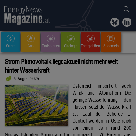
Strom
Gas
Emissionen
Ökologie
Energiebörse
Allgemein
Strom Photovoltaik liegt aktuell nicht mehr weit
hinter Wasserkraft
5. August 2026
Österreich importiert auch
Wind- und Atomstrom Die
geringe Wasserführung in den
Flüssen setzt der Wasserkraft
zu. Laut der Behörde E-
Control wurden in Österreich
vor einem Jahr rund 200
Gigawattstunden Strom am Tag produziert – 70 Prozent aus