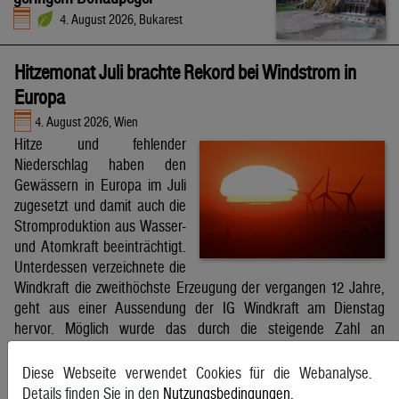
4. August 2026, Bukarest
Hitzemonat Juli brachte Rekord bei Windstrom in
Europa
4. August 2026, Wien
Hitze und fehlender
Niederschlag haben den
Gewässern in Europa im Juli
zugesetzt und damit auch die
Stromproduktion aus Wasser-
und Atomkraft beeinträchtigt.
Unterdessen verzeichnete die
Windkraft die zweithöchste Erzeugung der vergangen 12 Jahre,
geht aus einer Aussendung der IG Windkraft am Dienstag
hervor. Möglich wurde das durch die steigende Zahl an
Windkraftanlagen aber auch durch bessere Windverhältnisse.
APA
Diese Webseite verwendet Cookies für die Webanalyse.
Details finden Sie in den
Nutzungsbedingungen
.