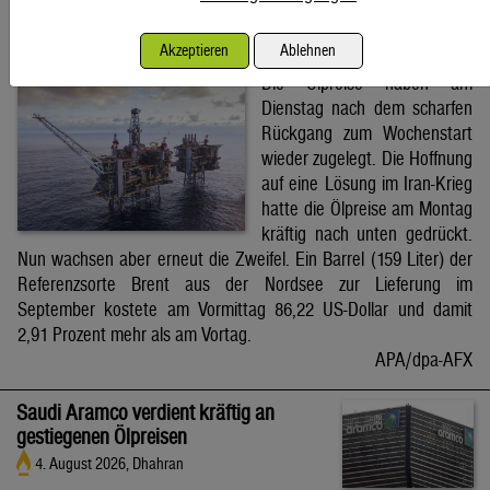
Brent-Ölpreis steigt auf 86,22 US-Dollar
Akzeptieren
Ablehnen
4. August 2026, Wien
Die Ölpreise haben am
Dienstag nach dem scharfen
Rückgang zum Wochenstart
wieder zugelegt. Die Hoffnung
auf eine Lösung im Iran-Krieg
hatte die Ölpreise am Montag
kräftig nach unten gedrückt.
Nun wachsen aber erneut die Zweifel. Ein Barrel (159 Liter) der
Referenzsorte Brent aus der Nordsee zur Lieferung im
September kostete am Vormittag 86,22 US-Dollar und damit
2,91 Prozent mehr als am Vortag.
APA/dpa-AFX
Saudi Aramco verdient kräftig an
gestiegenen Ölpreisen
4. August 2026, Dhahran