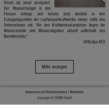
Strom als sonst produziert.
Der Wassermangel in den
Flüssen schlage sich bereits jetzt deutlich in den
Erzeugungszahlen der Laufwasserkraftwerke nieder, teilte das
Unternehmen mit. "An den Kraftwerksstandorten liegen die
Wasserstände und Wasserabgaben aktuell außerhalb des
Normbereichs."
APA/dpa-AFX
Mehr anzeigen
Impressum und Rechtshinweise |
Newsletter
Copyright © CISMO GmbH