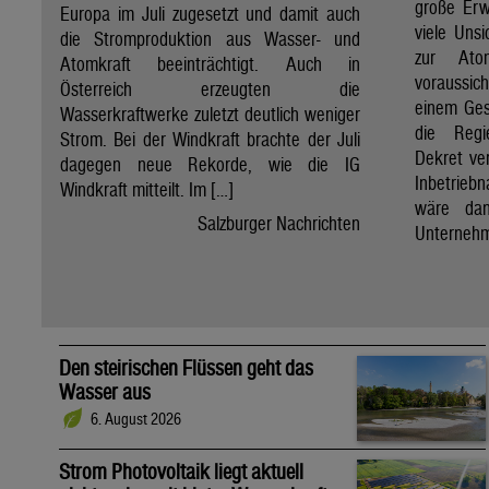
große Erw
Europa im Juli zugesetzt und damit auch
viele Unsi
die Stromproduktion aus Wasser- und
zur Ato
Atomkraft beeinträchtigt. Auch in
voraussic
Österreich erzeugten die
einem Ges
Wasserkraftwerke zuletzt deutlich weniger
die Regi
Strom. Bei der Windkraft brachte der Juli
Dekret ve
dagegen neue Rekorde, wie die IG
Inbetrieb
Windkraft mitteilt. Im […]
wäre dan
Salzburger Nachrichten
Unternehm
Den steirischen Flüssen geht das
Wasser aus
6. August 2026
Strom Photovoltaik liegt aktuell