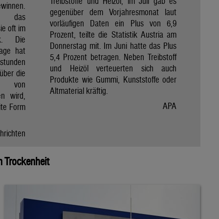
Treibstoffe und Heizöl, im Juli gab es
winnen.
gegenüber dem Vorjahresmonat laut
et das
vorläufigen Daten ein Plus von 6,9
e oft im
Prozent, teilte die Statistik Austria am
ik. Die
Donnerstag mit. Im Juni hatte das Plus
Tage hat
5,4 Prozent betragen. Neben Treibstoff
nstunden
und Heizöl verteuerten sich auch
über die
Produkte wie Gummi, Kunststoffe oder
e von
Altmaterial kräftig.
en wird,
APA
ite Form
hrichten
 Trockenheit