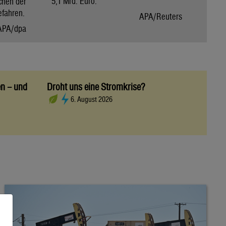
5,1 Mrd. Euro.
chen der
efahren.
APA/Reuters
APA/dpa
en – und
Droht uns eine Stromkrise?
6. August 2026