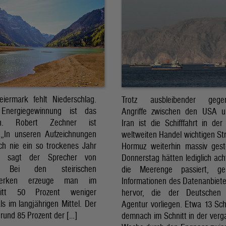
eiermark fehlt Niederschlag.
Trotz ausbleibender gegens
Energiegewinnung ist das
Angriffe zwischen den USA 
sch. Robert Zechner ist
Iran ist die Schifffahrt in der
. „In unseren Aufzeichnungen
weltweiten Handel wichtigen St
ch nie ein so trockenes Jahr
Hormuz weiterhin massiv ges
, sagt der Sprecher von
Donnerstag hätten lediglich ach
. Bei den steirischen
die Meerenge passiert, g
twerken erzeuge man im
Informationen des Datenanbiete
nitt 50 Prozent weniger
hervor, die der Deutschen 
ls im langjährigen Mittel. Der
Agentur vorliegen. Etwa 13 Schi
rund 85 Prozent der […]
demnach im Schnitt in der ver