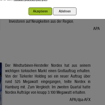
Vorabend. Der Preis bleibt damit weiter unter der Marke von
80 Dollar. Unter diese ist er am Dienstag wegen der Hoffnung
Akzeptieren
Ablehnen
auf eine Lösung im Iran-Krieg gesunken. Seitdem warten
Investoren auf Neuigkeiten aus der Region.
APA
Der Windturbinen-Hersteller Nordex hat aus seinem
wichtigen türkischen Markt einen Großauftrag erhalten.
Von der Türkerler Holding sei ein neuer Auftrag über
rund 525 Megawatt eingegangen, teilte Nordex in
Hamburg mit. Zum Vergleich: Im zweiten Quartal hatte
Nordex Aufträge von knapp 3.100 Megawatt erhalten.
APA/dpa-AFX