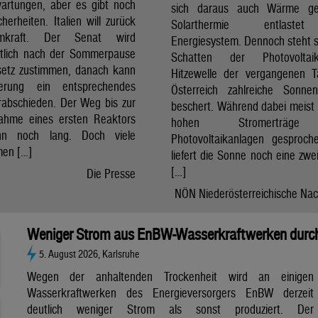
artungen, aber es gibt noch
sich daraus auch Wärme ge
cherheiten. Italien will zurück
Solarthermie entlast
mkraft. Der Senat wird
Energiesystem. Dennoch steht si
htlich nach der Sommerpause
Schatten der Photovolta
etz zustimmen, danach kann
Hitzewelle der vergangenen 
erung ein entsprechendes
Österreich zahlreiche Sonne
rabschieden. Der Weg bis zur
beschert. Während dabei meist 
nahme eines ersten Reaktors
hohen Stromerträg
n noch lang. Doch viele
Photovoltaikanlagen gesproch
en […]
liefert die Sonne noch eine zwe
[…]
Die Presse
NÖN Niederösterreichische Nac
Weniger Strom aus EnBW-Wasserkraftwerken durch
5. August 2026, Karlsruhe
Wegen der anhaltenden Trockenheit wird an einigen
Wasserkraftwerken des Energieversorgers EnBW derzeit
deutlich weniger Strom als sonst produziert. Der