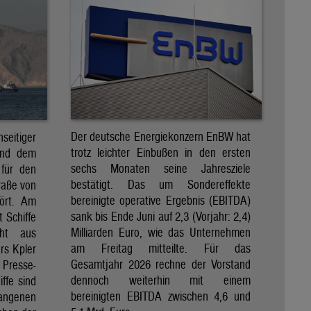
Der deutsche Energiekonzern EnBW hat
eitiger
trotz leichter Einbußen in den ersten
und dem
sechs Monaten seine Jahresziele
 für den
bestätigt. Das um Sondereffekte
raße von
bereinigte operative Ergebnis (EBITDA)
tört. Am
sank bis Ende Juni auf 2,3 (Vorjahr: 2,4)
t Schiffe
Milliarden Euro, wie das Unternehmen
eht aus
am Freitag mitteilte. Für das
rs Kpler
Gesamtjahr 2026 rechne der Vorstand
Presse-
dennoch weiterhin mit einem
ffe sind
bereinigten EBITDA zwischen 4,6 und
gangenen