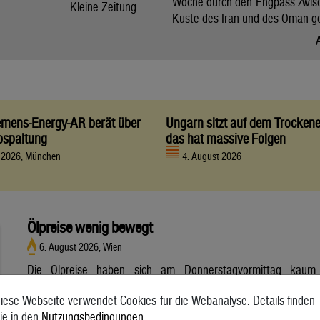
Woche durch den Engpass zwis
Kleine Zeitung
Küste des Iran und des Oman g
iemens-Energy-AR berät über
Ungarn sitzt auf dem Trocken
bspaltung
das hat massive Folgen
t 2026, München
4. August 2026
Ölpreise wenig bewegt
6. August 2026, Wien
Die Ölpreise haben sich am Donnerstagvormittag kaum
bewegt. Ein Barrel (159 Liter) der weltweiten Referenzsorte
iese Webseite verwendet Cookies für die Webanalyse. Details finden
Brent aus der Nordsee mit Lieferung Oktober kostete am
ie in den
Nutzungsbedingungen
.
Vormittag 79,75 US-Dollar und damit 0,4 Prozent mehr als am