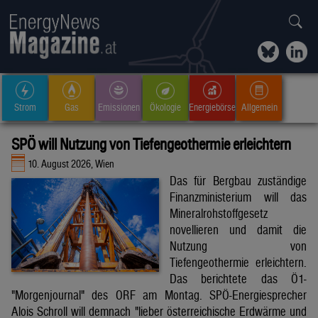
Strom
Gas
Emissionen
Ökologie
Energiebörse
Allgemein
SPÖ will Nutzung von Tiefengeothermie erleichtern
10. August 2026, Wien
Das für Bergbau zuständige
Finanzministerium will das
Mineralrohstoffgesetz
novellieren und damit die
Nutzung von
Tiefengeothermie erleichtern.
Das berichtete das Ö1-
"Morgenjournal" des ORF am Montag. SPÖ-Energiesprecher
Alois Schroll will demnach "lieber österreichische Erdwärme und