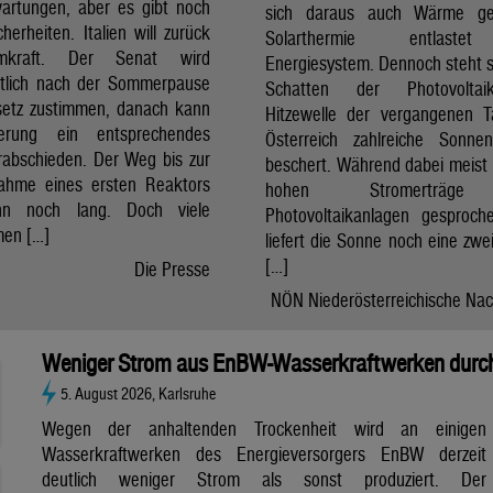
artungen, aber es gibt noch
sich daraus auch Wärme ge
cherheiten. Italien will zurück
Solarthermie entlast
mkraft. Der Senat wird
Energiesystem. Dennoch steht si
htlich nach der Sommerpause
Schatten der Photovolta
etz zustimmen, danach kann
Hitzewelle der vergangenen 
erung ein entsprechendes
Österreich zahlreiche Sonne
rabschieden. Der Weg bis zur
beschert. Während dabei meist 
nahme eines ersten Reaktors
hohen Stromerträg
n noch lang. Doch viele
Photovoltaikanlagen gesproch
en […]
liefert die Sonne noch eine zwe
[…]
Die Presse
NÖN Niederösterreichische Nac
Weniger Strom aus EnBW-Wasserkraftwerken durch
5. August 2026, Karlsruhe
Wegen der anhaltenden Trockenheit wird an einigen
Wasserkraftwerken des Energieversorgers EnBW derzeit
deutlich weniger Strom als sonst produziert. Der