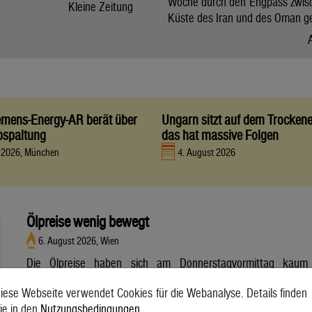
Woche durch den Engpass zwis
Kleine Zeitung
Küste des Iran und des Oman g
iemens-Energy-AR berät über
Ungarn sitzt auf dem Trocken
bspaltung
das hat massive Folgen
t 2026, München
4. August 2026
Ölpreise wenig bewegt
6. August 2026, Wien
Die Ölpreise haben sich am Donnerstagvormittag kaum
bewegt. Ein Barrel (159 Liter) der weltweiten Referenzsorte
iese Webseite verwendet Cookies für die Webanalyse. Details finden
Brent aus der Nordsee mit Lieferung Oktober kostete am
ie in den
Nutzungsbedingungen
.
Vormittag 79,75 US-Dollar und damit 0,4 Prozent mehr als am