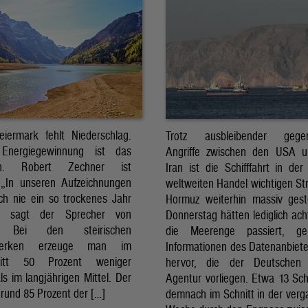
eiermark fehlt Niederschlag.
Trotz ausbleibender gegens
Energiegewinnung ist das
Angriffe zwischen den USA 
sch. Robert Zechner ist
Iran ist die Schifffahrt in der
. „In unseren Aufzeichnungen
weltweiten Handel wichtigen St
ch nie ein so trockenes Jahr
Hormuz weiterhin massiv ges
, sagt der Sprecher von
Donnerstag hätten lediglich ach
. Bei den steirischen
die Meerenge passiert, g
twerken erzeuge man im
Informationen des Datenanbiete
nitt 50 Prozent weniger
hervor, die der Deutschen 
ls im langjährigen Mittel. Der
Agentur vorliegen. Etwa 13 Schi
rund 85 Prozent der […]
demnach im Schnitt in der ver