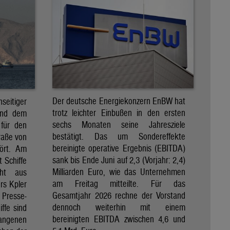
Der deutsche Energiekonzern EnBW hat
eitiger
trotz leichter Einbußen in den ersten
und dem
sechs Monaten seine Jahresziele
 für den
bestätigt. Das um Sondereffekte
raße von
bereinigte operative Ergebnis (EBITDA)
tört. Am
sank bis Ende Juni auf 2,3 (Vorjahr: 2,4)
t Schiffe
Milliarden Euro, wie das Unternehmen
eht aus
am Freitag mitteilte. Für das
rs Kpler
Gesamtjahr 2026 rechne der Vorstand
Presse-
dennoch weiterhin mit einem
ffe sind
bereinigten EBITDA zwischen 4,6 und
gangenen