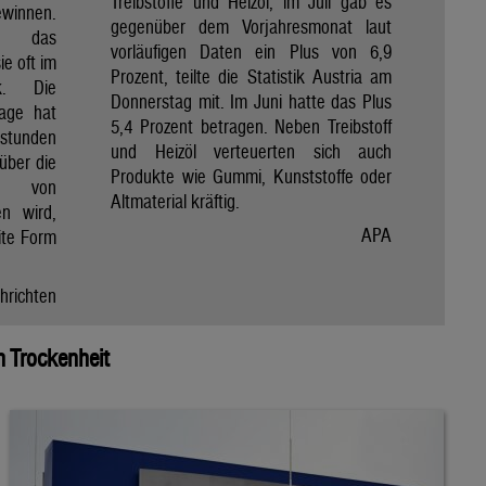
Treibstoffe und Heizöl, im Juli gab es
winnen.
gegenüber dem Vorjahresmonat laut
et das
vorläufigen Daten ein Plus von 6,9
e oft im
Prozent, teilte die Statistik Austria am
ik. Die
Donnerstag mit. Im Juni hatte das Plus
Tage hat
5,4 Prozent betragen. Neben Treibstoff
nstunden
und Heizöl verteuerten sich auch
über die
Produkte wie Gummi, Kunststoffe oder
e von
Altmaterial kräftig.
en wird,
APA
ite Form
hrichten
 Trockenheit