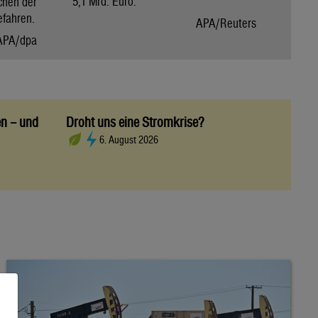
5,1 Mrd. Euro.
chen der
efahren.
APA/Reuters
APA/dpa
en – und
Droht uns eine Stromkrise?
6. August 2026