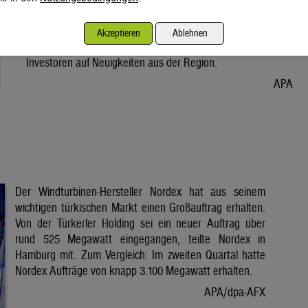
Vorabend. Der Preis bleibt damit weiter unter der Marke von
80 Dollar. Unter diese ist er am Dienstag wegen der Hoffnung
Akzeptieren
Ablehnen
auf eine Lösung im Iran-Krieg gesunken. Seitdem warten
Investoren auf Neuigkeiten aus der Region.
APA
Der Windturbinen-Hersteller Nordex hat aus seinem
wichtigen türkischen Markt einen Großauftrag erhalten.
Von der Türkerler Holding sei ein neuer Auftrag über
rund 525 Megawatt eingegangen, teilte Nordex in
Hamburg mit. Zum Vergleich: Im zweiten Quartal hatte
Nordex Aufträge von knapp 3.100 Megawatt erhalten.
APA/dpa-AFX