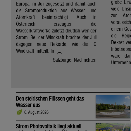
große Erw
Europa im Juli zugesetzt und damit auch
viele Unsi
die Stromproduktion aus Wasser- und
zur Ato
Atomkraft beeinträchtigt. Auch in
voraussic
Österreich erzeugten die
einem Ges
Wasserkraftwerke zuletzt deutlich weniger
die Regi
Strom. Bei der Windkraft brachte der Juli
Dekret ve
dagegen neue Rekorde, wie die IG
Inbetrieb
Windkraft mitteilt. Im […]
wäre dan
Salzburger Nachrichten
Unternehm
Den steirischen Flüssen geht das
Wasser aus
6. August 2026
Strom Photovoltaik liegt aktuell