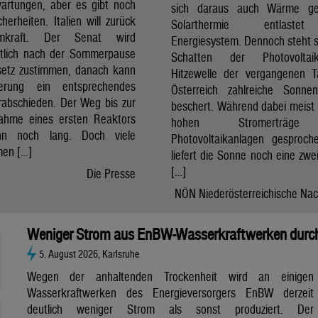
artungen, aber es gibt noch
sich daraus auch Wärme ge
cherheiten. Italien will zurück
Solarthermie entlast
mkraft. Der Senat wird
Energiesystem. Dennoch steht si
htlich nach der Sommerpause
Schatten der Photovolta
etz zustimmen, danach kann
Hitzewelle der vergangenen 
erung ein entsprechendes
Österreich zahlreiche Sonne
rabschieden. Der Weg bis zur
beschert. Während dabei meist 
nahme eines ersten Reaktors
hohen Stromerträg
n noch lang. Doch viele
Photovoltaikanlagen gesproch
en […]
liefert die Sonne noch eine zwe
[…]
Die Presse
NÖN Niederösterreichische Nac
Weniger Strom aus EnBW-Wasserkraftwerken durch
5. August 2026, Karlsruhe
Wegen der anhaltenden Trockenheit wird an einigen
Wasserkraftwerken des Energieversorgers EnBW derzeit
deutlich weniger Strom als sonst produziert. Der