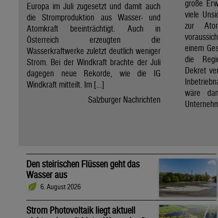
große Erw
Europa im Juli zugesetzt und damit auch
viele Unsi
die Stromproduktion aus Wasser- und
zur Ato
Atomkraft beeinträchtigt. Auch in
voraussic
Österreich erzeugten die
einem Ges
Wasserkraftwerke zuletzt deutlich weniger
die Regi
Strom. Bei der Windkraft brachte der Juli
Dekret ve
dagegen neue Rekorde, wie die IG
Inbetrieb
Windkraft mitteilt. Im […]
wäre dan
Salzburger Nachrichten
Unternehm
Den steirischen Flüssen geht das
Wasser aus
6. August 2026
Strom Photovoltaik liegt aktuell