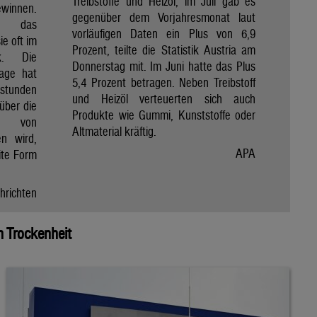
Treibstoffe und Heizöl, im Juli gab es
winnen.
gegenüber dem Vorjahresmonat laut
et das
vorläufigen Daten ein Plus von 6,9
e oft im
Prozent, teilte die Statistik Austria am
ik. Die
Donnerstag mit. Im Juni hatte das Plus
Tage hat
5,4 Prozent betragen. Neben Treibstoff
nstunden
und Heizöl verteuerten sich auch
über die
Produkte wie Gummi, Kunststoffe oder
e von
Altmaterial kräftig.
en wird,
APA
ite Form
hrichten
 Trockenheit