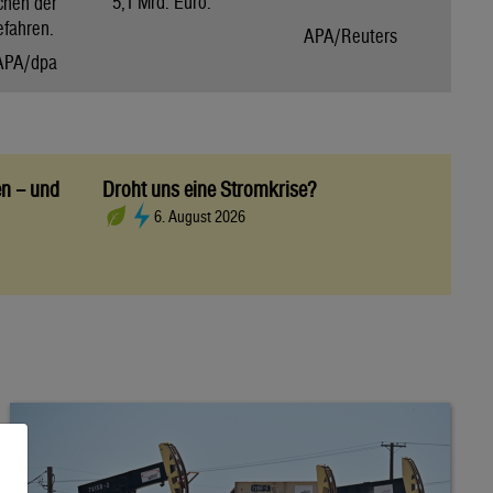
5,1 Mrd. Euro.
chen der
efahren.
APA/Reuters
APA/dpa
en – und
Droht uns eine Stromkrise?
6. August 2026