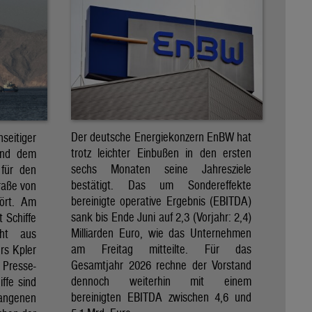
Der deutsche Energiekonzern EnBW hat
eitiger
trotz leichter Einbußen in den ersten
und dem
sechs Monaten seine Jahresziele
 für den
bestätigt. Das um Sondereffekte
raße von
bereinigte operative Ergebnis (EBITDA)
tört. Am
sank bis Ende Juni auf 2,3 (Vorjahr: 2,4)
t Schiffe
Milliarden Euro, wie das Unternehmen
eht aus
am Freitag mitteilte. Für das
rs Kpler
Gesamtjahr 2026 rechne der Vorstand
Presse-
dennoch weiterhin mit einem
ffe sind
bereinigten EBITDA zwischen 4,6 und
gangenen