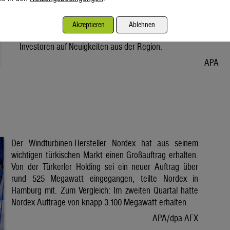
Vorabend. Der Preis bleibt damit weiter unter der Marke von
80 Dollar. Unter diese ist er am Dienstag wegen der Hoffnung
Akzeptieren
Ablehnen
auf eine Lösung im Iran-Krieg gesunken. Seitdem warten
Investoren auf Neuigkeiten aus der Region.
APA
Der Windturbinen-Hersteller Nordex hat aus seinem
wichtigen türkischen Markt einen Großauftrag erhalten.
Von der Türkerler Holding sei ein neuer Auftrag über
rund 525 Megawatt eingegangen, teilte Nordex in
Hamburg mit. Zum Vergleich: Im zweiten Quartal hatte
Nordex Aufträge von knapp 3.100 Megawatt erhalten.
APA/dpa-AFX