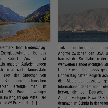
eiermark fehlt Niederschlag.
Trotz ausbleibender gegens
Energiegewinnung ist das
Angriffe zwischen den USA 
sch. Robert Zechner ist
Iran ist die Schifffahrt in der
. „In unseren Aufzeichnungen
weltweiten Handel wichtigen St
ch nie ein so trockenes Jahr
Hormuz weiterhin massiv ges
, sagt der Sprecher von
Donnerstag hätten lediglich ach
. Bei den steirischen
die Meerenge passiert, g
twerken erzeuge man im
Informationen des Datenanbiete
nitt 50 Prozent weniger
hervor, die der Deutschen 
ls im langjährigen Mittel. Der
Agentur vorliegen. Etwa 13 Schi
rund 85 Prozent der […]
demnach im Schnitt in der ver