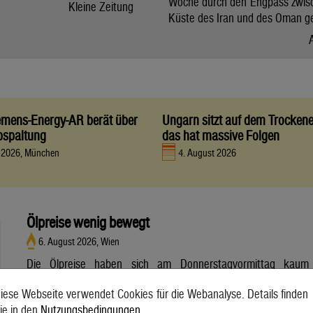
Woche durch den Engpass zwis
Kleine Zeitung
Küste des Iran und des Oman g
iemens-Energy-AR berät über
Ungarn sitzt auf dem Trocken
bspaltung
das hat massive Folgen
t 2026, München
4. August 2026
Ölpreise wenig bewegt
6. August 2026, Wien
Die Ölpreise haben sich am Donnerstagvormittag kaum
bewegt. Ein Barrel (159 Liter) der weltweiten Referenzsorte
iese Webseite verwendet Cookies für die Webanalyse. Details finden
Brent aus der Nordsee mit Lieferung Oktober kostete am
ie in den
Nutzungsbedingungen
.
Vormittag 79,75 US-Dollar und damit 0,4 Prozent mehr als am