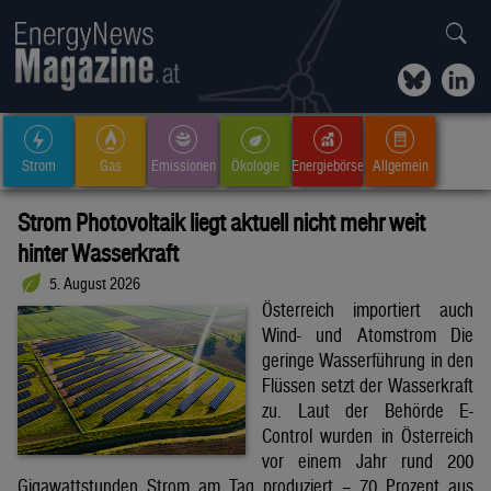
Strom
Gas
Emissionen
Ökologie
Energiebörse
Allgemein
Strom Photovoltaik liegt aktuell nicht mehr weit
hinter Wasserkraft
5. August 2026
Österreich importiert auch
Wind- und Atomstrom Die
geringe Wasserführung in den
Flüssen setzt der Wasserkraft
zu. Laut der Behörde E-
Control wurden in Österreich
vor einem Jahr rund 200
Gigawattstunden Strom am Tag produziert – 70 Prozent aus