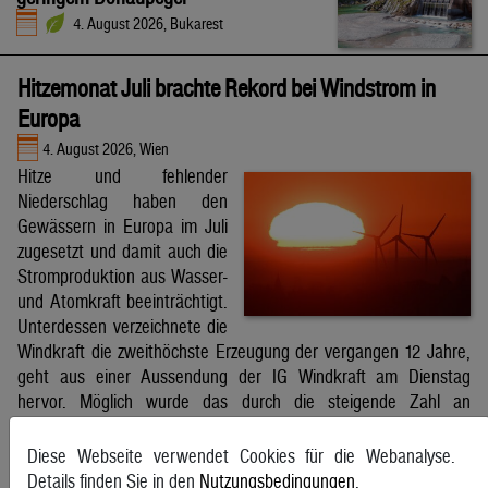
4. August 2026, Bukarest
Hitzemonat Juli brachte Rekord bei Windstrom in
Europa
4. August 2026, Wien
Hitze und fehlender
Niederschlag haben den
Gewässern in Europa im Juli
zugesetzt und damit auch die
Stromproduktion aus Wasser-
und Atomkraft beeinträchtigt.
Unterdessen verzeichnete die
Windkraft die zweithöchste Erzeugung der vergangen 12 Jahre,
geht aus einer Aussendung der IG Windkraft am Dienstag
hervor. Möglich wurde das durch die steigende Zahl an
Windkraftanlagen aber auch durch bessere Windverhältnisse.
APA
Diese Webseite verwendet Cookies für die Webanalyse.
Details finden Sie in den
Nutzungsbedingungen
.