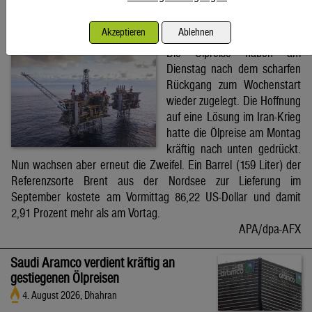
Brent-Ölpreis steigt auf 86,22 US-Dollar
Akzeptieren
Ablehnen
4. August 2026, Wien
Die Ölpreise haben am
Dienstag nach dem scharfen
Rückgang zum Wochenstart
wieder zugelegt. Die Hoffnung
auf eine Lösung im Iran-Krieg
hatte die Ölpreise am Montag
kräftig nach unten gedrückt.
Nun wachsen aber erneut die Zweifel. Ein Barrel (159 Liter) der
Referenzsorte Brent aus der Nordsee zur Lieferung im
September kostete am Vormittag 86,22 US-Dollar und damit
2,91 Prozent mehr als am Vortag.
APA/dpa-AFX
Saudi Aramco verdient kräftig an
gestiegenen Ölpreisen
4. August 2026, Dhahran