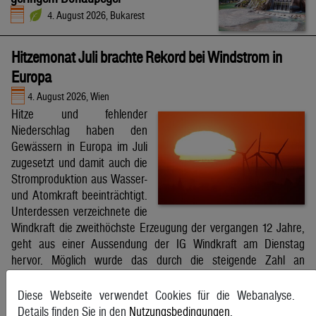
4. August 2026, Bukarest
Hitzemonat Juli brachte Rekord bei Windstrom in
Europa
4. August 2026, Wien
Hitze und fehlender
Niederschlag haben den
Gewässern in Europa im Juli
zugesetzt und damit auch die
Stromproduktion aus Wasser-
und Atomkraft beeinträchtigt.
Unterdessen verzeichnete die
Windkraft die zweithöchste Erzeugung der vergangen 12 Jahre,
geht aus einer Aussendung der IG Windkraft am Dienstag
hervor. Möglich wurde das durch die steigende Zahl an
Windkraftanlagen aber auch durch bessere Windverhältnisse.
APA
Diese Webseite verwendet Cookies für die Webanalyse.
Details finden Sie in den
Nutzungsbedingungen
.