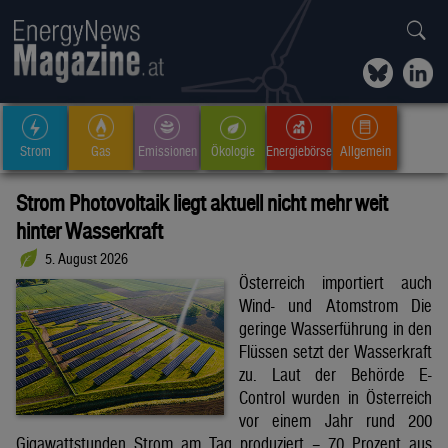
Strom
Gas
Emissionen
Ökologie
Energiebörse
Allgemein
Strom Photovoltaik liegt aktuell nicht mehr weit
hinter Wasserkraft
5. August 2026
Österreich importiert auch
Wind- und Atomstrom Die
geringe Wasserführung in den
Flüssen setzt der Wasserkraft
zu. Laut der Behörde E-
Control wurden in Österreich
vor einem Jahr rund 200
Gigawattstunden Strom am Tag produziert – 70 Prozent aus