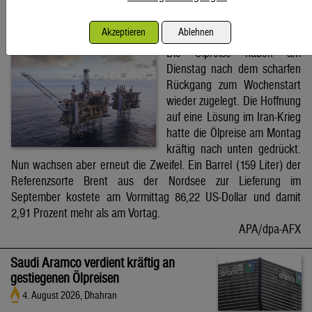
Brent-Ölpreis steigt auf 86,22 US-Dollar
Akzeptieren
Ablehnen
4. August 2026, Wien
Die Ölpreise haben am
Dienstag nach dem scharfen
Rückgang zum Wochenstart
wieder zugelegt. Die Hoffnung
auf eine Lösung im Iran-Krieg
hatte die Ölpreise am Montag
kräftig nach unten gedrückt.
Nun wachsen aber erneut die Zweifel. Ein Barrel (159 Liter) der
Referenzsorte Brent aus der Nordsee zur Lieferung im
September kostete am Vormittag 86,22 US-Dollar und damit
2,91 Prozent mehr als am Vortag.
APA/dpa-AFX
Saudi Aramco verdient kräftig an
gestiegenen Ölpreisen
4. August 2026, Dhahran