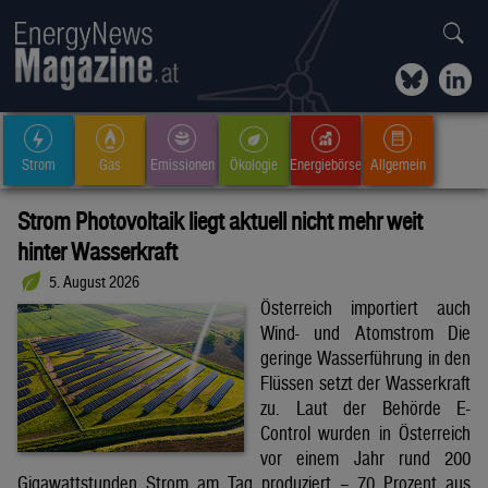
Strom
Gas
Emissionen
Ökologie
Energiebörse
Allgemein
Strom Photovoltaik liegt aktuell nicht mehr weit
hinter Wasserkraft
5. August 2026
Österreich importiert auch
Wind- und Atomstrom Die
geringe Wasserführung in den
Flüssen setzt der Wasserkraft
zu. Laut der Behörde E-
Control wurden in Österreich
vor einem Jahr rund 200
Gigawattstunden Strom am Tag produziert – 70 Prozent aus