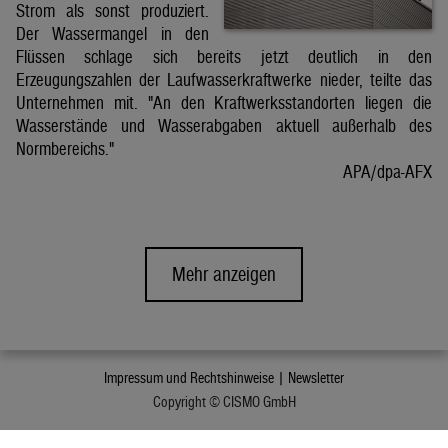
Strom als sonst produziert.
Der Wassermangel in den
Flüssen schlage sich bereits jetzt deutlich in den
Erzeugungszahlen der Laufwasserkraftwerke nieder, teilte das
Unternehmen mit. "An den Kraftwerksstandorten liegen die
Wasserstände und Wasserabgaben aktuell außerhalb des
Normbereichs."
APA/dpa-AFX
Mehr anzeigen
Impressum und Rechtshinweise |
Newsletter
Copyright © CISMO GmbH