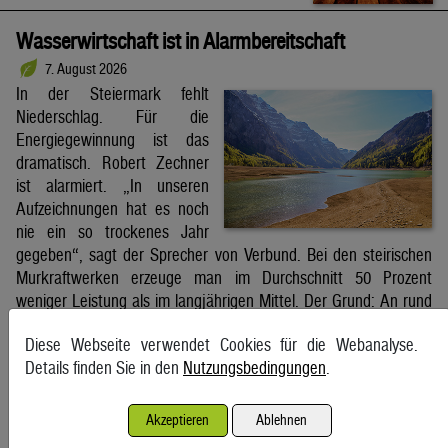
Wasserwirtschaft ist in Alarmbereitschaft
7. August 2026
In der Steiermark fehlt
Niederschlag. Für die
Energiegewinnung ist das
dramatisch. Robert Zechner
ist alarmiert. „In unseren
Aufzeichnungen hat es noch
nie ein so trockenes Jahr
gegeben“, sagt der Sprecher von Verbund. Bei den steirischen
Murkraftwerken erzeuge man im Durchschnitt 50 Prozent
weniger Leistung als im langjährigen Mittel. Der Grund: An rund
85 Prozent der […]
Diese Webseite verwendet Cookies für die Webanalyse.
Kleine Zeitung
Details finden Sie in den
Nutzungsbedingungen
.
Schifffahrt in Straße von Hormuz weiterhin massiv
Akzeptieren
Ablehnen
gestört