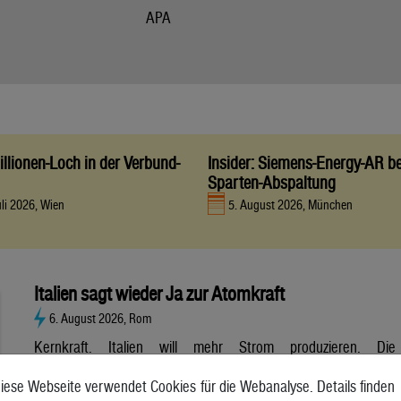
APA
llionen-Loch in der Verbund-
Insider: Siemens-Energy-AR be
Sparten-Abspaltung
uli 2026, Wien
5. August 2026, München
Italien sagt wieder Ja zur Atomkraft
6. August 2026, Rom
Kernkraft. Italien will mehr Strom produzieren. Die
Atombranche hat große Erwartungen, aber es gibt noch viele
iese Webseite verwendet Cookies für die Webanalyse. Details finden
Unsicherheiten. Italien will zurück zur Atomkraft. Der Senat