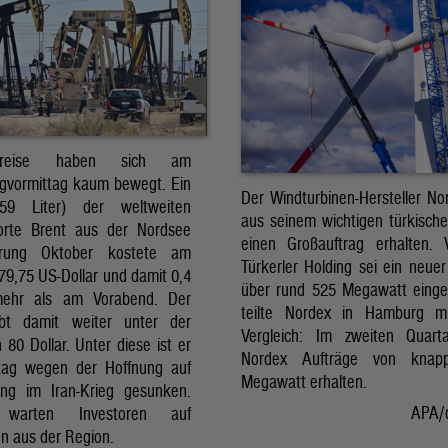
preise haben sich am
gvormittag kaum bewegt. Ein
Der Windturbinen-Hersteller No
159 Liter) der weltweiten
aus seinem wichtigen türkisch
orte Brent aus der Nordsee
einen Großauftrag erhalten.
erung Oktober kostete am
Türkerler Holding sei ein neuer
79,75 US-Dollar und damit 0,4
über rund 525 Megawatt eing
mehr als am Vorabend. Der
teilte Nordex in Hamburg m
ibt damit weiter unter der
Vergleich: Im zweiten Quart
80 Dollar. Unter diese ist er
Nordex Aufträge von knap
tag wegen der Hoffnung auf
Megawatt erhalten.
ng im Iran-Krieg gesunken.
APA/
 warten Investoren auf
n aus der Region.