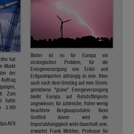
Bisher ist es für Europa ein
rdex hat
strategisches Problem, für die
en Markt
Energieversorgung von Erdöl- und
 Von der
Erdgasimporten abhängig zu sein. Aber
 Auftrag
auch nach dem Umstieg auf eine Strom-
egangen,
getriebene "grüne" Energieversorgung
it. Zum
bleibt Europa auf Rohstoffimporte
al hatte
angewiesen, für zahlreiche, früher wenig
p 3.100
beachtete Bergbauprodukte. Beim
Großteil davon wird die
dpa-AFX
Importabhängigkeit wohl dauerhaft sein,
erwartet Frank Melcher, Professor für