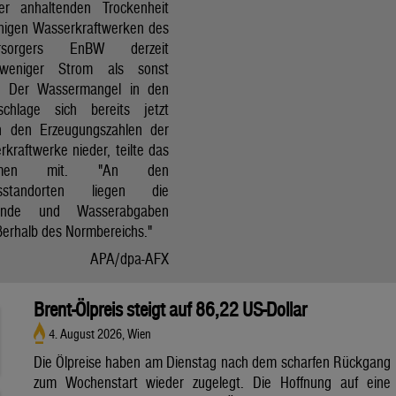
r anhaltenden Trockenheit
inigen Wasserkraftwerken des
versorgers EnBW derzeit
 weniger Strom als sonst
t. Der Wassermangel in den
schlage sich bereits jetzt
in den Erzeugungszahlen der
kraftwerke nieder, teilte das
ehmen mit. "An den
ksstandorten liegen die
tände und Wasserabgaben
ßerhalb des Normbereichs."
APA/dpa-AFX
Brent-Ölpreis steigt auf 86,22 US-Dollar
4. August 2026, Wien
Die Ölpreise haben am Dienstag nach dem scharfen Rückgang
zum Wochenstart wieder zugelegt. Die Hoffnung auf eine