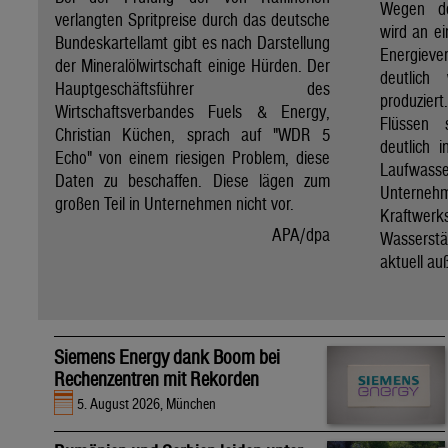
Wegen de
verlangten Spritpreise durch das deutsche
wird an e
Bundeskartellamt gibt es nach Darstellung
Energie
der Mineralölwirtschaft einige Hürden. Der
deutlich
Hauptgeschäftsführer des
produzier
Wirtschaftsverbandes Fuels & Energy,
Flüssen 
Christian Küchen, sprach auf "WDR 5
deutlich 
Echo" von einem riesigen Problem, diese
Laufwasser
Daten zu beschaffen. Diese lägen zum
Untern
großen Teil in Unternehmen nicht vor.
Kraftwer
APA/dpa
Wassers
aktuell au
Siemens Energy dank Boom bei
Rechenzentren mit Rekorden
5. August 2026, München