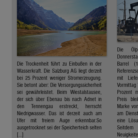
Die Öl
Donnersta
Barrel (
Die Trockenheit führt zu Einbußen in der
Referenzs
Wasserkraft. Die Salzburg AG liegt derzeit
mit Lief
bei 25 Prozent weniger Stromerzeugung.
Vormittag 
Sie betont aber: Die Versorgungssicherheit
Prozent 
sei gewährleistet. Beim Wiestalstausee,
Preis ble
der sich über Ebenau bis nach Adnet in
Marke von 
den Tennengau erstreckt, herrscht
am Diens
Niedrigwasser. Das ist derzeit auch am
eine Lösu
Ufer mit freiem Auge erkennbar.So
Seitdem
ausgetrocknet sei der Speicherteich selten
Neuigkeite
[…]