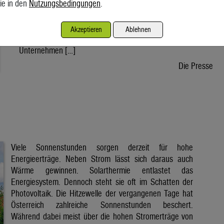
ie in den
Nutzungsbedingungen
.
wird voraussichtlich nach der Sommerpause einem Gesetz
zustimmen, danach kann die Regierung ein entsprechendes
Dekret verabschieden. Der Weg bis zur Inbetriebnahme eines
Akzeptieren
Ablehnen
ersten Reaktors wäre dann noch lang. Doch viele
Unternehmen […]
Die Presse
Viele Sonnenstunden sorgen derzeit für hohe
Energieerträge. Neben Strom lässt sich daraus auch
Wärme gewinnen. Solarthermie entlastet das
Energiesystem. Dennoch steht sie oft im Schatten der
Photovoltaik. Die Hitzewelle der vergangenen Tage hat
Österreich zahlreiche Sonnenstunden beschert.
Während dabei meist über die hohen Stromerträge von