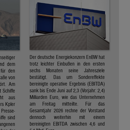
Der deutsche Energiekonzern EnBW hat
eitiger
trotz leichter Einbußen in den ersten
und dem
sechs Monaten seine Jahresziele
 für den
bestätigt. Das um Sondereffekte
raße von
bereinigte operative Ergebnis (EBITDA)
tört. Am
sank bis Ende Juni auf 2,3 (Vorjahr: 2,4)
t Schiffe
Milliarden Euro, wie das Unternehmen
eht aus
am Freitag mitteilte. Für das
rs Kpler
Gesamtjahr 2026 rechne der Vorstand
Presse-
dennoch weiterhin mit einem
ffe sind
bereinigten EBITDA zwischen 4,6 und
gangenen