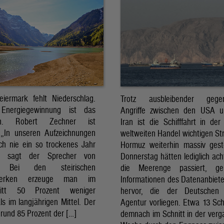
eiermark fehlt Niederschlag.
Trotz ausbleibender gegens
Energiegewinnung ist das
Angriffe zwischen den USA 
sch. Robert Zechner ist
Iran ist die Schifffahrt in der
. „In unseren Aufzeichnungen
weltweiten Handel wichtigen St
ch nie ein so trockenes Jahr
Hormuz weiterhin massiv ges
, sagt der Sprecher von
Donnerstag hätten lediglich ach
. Bei den steirischen
die Meerenge passiert, g
twerken erzeuge man im
Informationen des Datenanbiete
nitt 50 Prozent weniger
hervor, die der Deutschen 
ls im langjährigen Mittel. Der
Agentur vorliegen. Etwa 13 Schi
rund 85 Prozent der […]
demnach im Schnitt in der ver