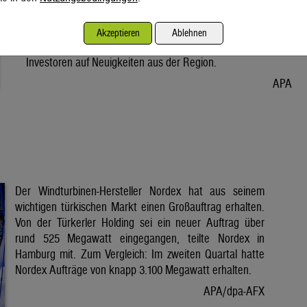
Vorabend. Der Preis bleibt damit weiter unter der Marke von
80 Dollar. Unter diese ist er am Dienstag wegen der Hoffnung
Akzeptieren
Ablehnen
auf eine Lösung im Iran-Krieg gesunken. Seitdem warten
Investoren auf Neuigkeiten aus der Region.
APA
Der Windturbinen-Hersteller Nordex hat aus seinem
wichtigen türkischen Markt einen Großauftrag erhalten.
Von der Türkerler Holding sei ein neuer Auftrag über
rund 525 Megawatt eingegangen, teilte Nordex in
Hamburg mit. Zum Vergleich: Im zweiten Quartal hatte
Nordex Aufträge von knapp 3.100 Megawatt erhalten.
APA/dpa-AFX