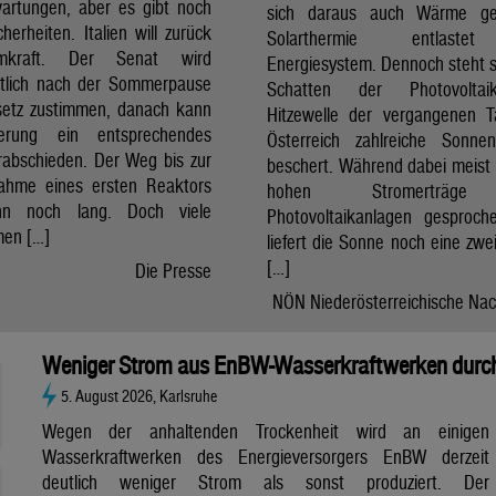
artungen, aber es gibt noch
sich daraus auch Wärme ge
cherheiten. Italien will zurück
Solarthermie entlast
mkraft. Der Senat wird
Energiesystem. Dennoch steht si
htlich nach der Sommerpause
Schatten der Photovolta
etz zustimmen, danach kann
Hitzewelle der vergangenen 
erung ein entsprechendes
Österreich zahlreiche Sonne
rabschieden. Der Weg bis zur
beschert. Während dabei meist 
nahme eines ersten Reaktors
hohen Stromerträg
n noch lang. Doch viele
Photovoltaikanlagen gesproch
en […]
liefert die Sonne noch eine zwe
[…]
Die Presse
NÖN Niederösterreichische Nac
Weniger Strom aus EnBW-Wasserkraftwerken durch
5. August 2026, Karlsruhe
Wegen der anhaltenden Trockenheit wird an einigen
Wasserkraftwerken des Energieversorgers EnBW derzeit
deutlich weniger Strom als sonst produziert. Der