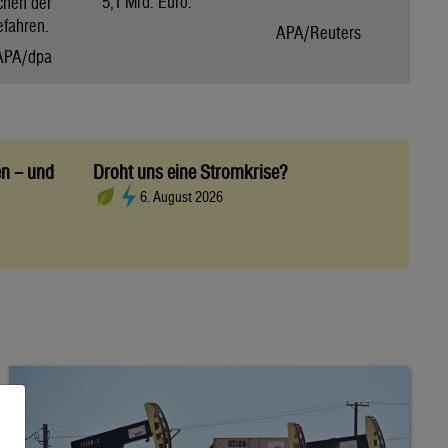
5,1 Mrd. Euro.
chen der
efahren.
APA/Reuters
APA/dpa
en – und
Droht uns eine Stromkrise?
6. August 2026