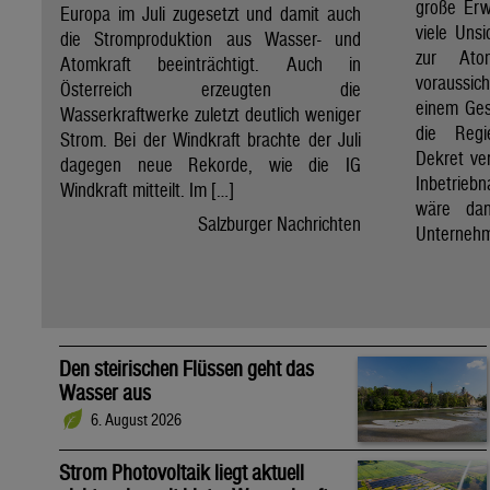
große Erw
Europa im Juli zugesetzt und damit auch
viele Unsi
die Stromproduktion aus Wasser- und
zur Ato
Atomkraft beeinträchtigt. Auch in
voraussic
Österreich erzeugten die
einem Ges
Wasserkraftwerke zuletzt deutlich weniger
die Regi
Strom. Bei der Windkraft brachte der Juli
Dekret ve
dagegen neue Rekorde, wie die IG
Inbetrieb
Windkraft mitteilt. Im […]
wäre dan
Salzburger Nachrichten
Unternehm
Den steirischen Flüssen geht das
Wasser aus
6. August 2026
Strom Photovoltaik liegt aktuell