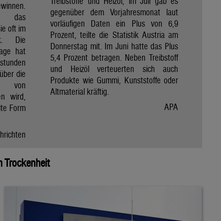
Treibstoffe und Heizöl, im Juli gab es
winnen.
gegenüber dem Vorjahresmonat laut
et das
vorläufigen Daten ein Plus von 6,9
e oft im
Prozent, teilte die Statistik Austria am
ik. Die
Donnerstag mit. Im Juni hatte das Plus
Tage hat
5,4 Prozent betragen. Neben Treibstoff
nstunden
und Heizöl verteuerten sich auch
über die
Produkte wie Gummi, Kunststoffe oder
e von
Altmaterial kräftig.
en wird,
APA
ite Form
hrichten
 Trockenheit