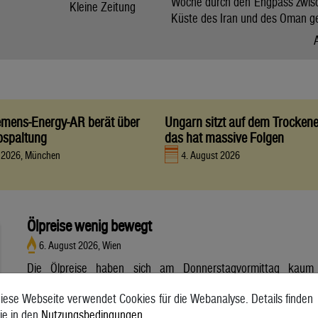
Woche durch den Engpass zwis
Kleine Zeitung
Küste des Iran und des Oman g
iemens-Energy-AR berät über
Ungarn sitzt auf dem Trocken
bspaltung
das hat massive Folgen
t 2026, München
4. August 2026
Ölpreise wenig bewegt
6. August 2026, Wien
Die Ölpreise haben sich am Donnerstagvormittag kaum
bewegt. Ein Barrel (159 Liter) der weltweiten Referenzsorte
iese Webseite verwendet Cookies für die Webanalyse. Details finden
Brent aus der Nordsee mit Lieferung Oktober kostete am
ie in den
Nutzungsbedingungen
.
Vormittag 79,75 US-Dollar und damit 0,4 Prozent mehr als am