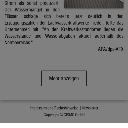
Strom als sonst produziert.
Der Wassermangel in den
Flüssen schlage sich bereits jetzt deutlich in den
Erzeugungszahlen der Laufwasserkraftwerke nieder, teilte das
Unternehmen mit. "An den Kraftwerksstandorten liegen die
Wasserstände und Wasserabgaben aktuell außerhalb des
Normbereichs."
APA/dpa-AFX
Mehr anzeigen
Impressum und Rechtshinweise |
Newsletter
Copyright © CISMO GmbH