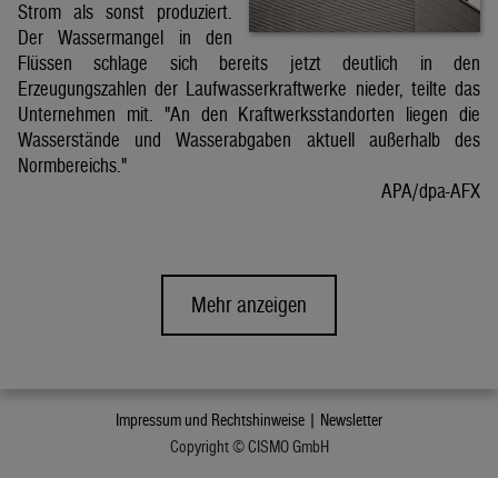
Strom als sonst produziert.
Der Wassermangel in den
Flüssen schlage sich bereits jetzt deutlich in den
Erzeugungszahlen der Laufwasserkraftwerke nieder, teilte das
Unternehmen mit. "An den Kraftwerksstandorten liegen die
Wasserstände und Wasserabgaben aktuell außerhalb des
Normbereichs."
APA/dpa-AFX
Mehr anzeigen
Impressum und Rechtshinweise |
Newsletter
Copyright © CISMO GmbH