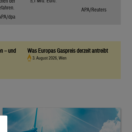
5,1 Mrd. Euro.
chen der
efahren.
APA/Reuters
APA/dpa
en – und
Was Europas Gaspreis derzeit antreibt
3. August 2026, Wien