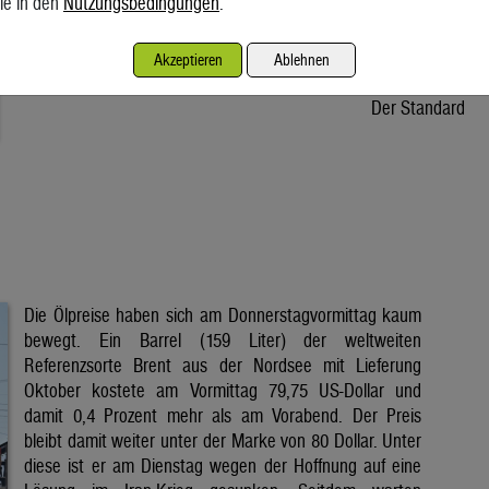
ie in den
Nutzungsbedingungen
.
Osteuropa unter Druck. In Österreich fehlt dem Stromkonzern
Verbund ein Drittel der Wassermenge. Wie verlässlich sind die
Akzeptieren
Ablehnen
erneuerbaren Energien und halten unsere […]
Der Standard
Die Ölpreise haben sich am Donnerstagvormittag kaum
bewegt. Ein Barrel (159 Liter) der weltweiten
Referenzsorte Brent aus der Nordsee mit Lieferung
Oktober kostete am Vormittag 79,75 US-Dollar und
damit 0,4 Prozent mehr als am Vorabend. Der Preis
bleibt damit weiter unter der Marke von 80 Dollar. Unter
diese ist er am Dienstag wegen der Hoffnung auf eine