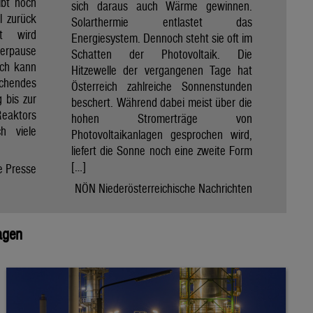
ibt noch
sich daraus auch Wärme gewinnen.
ll zurück
Solarthermie entlastet das
t wird
Energiesystem. Dennoch steht sie oft im
merpause
Schatten der Photovoltaik. Die
ach kann
Hitzewelle der vergangenen Tage hat
chendes
Österreich zahlreiche Sonnenstunden
 bis zur
beschert. Während dabei meist über die
Reaktors
hohen Stromerträge von
h viele
Photovoltaikanlagen gesprochen wird,
liefert die Sonne noch eine zweite Form
[…]
e Presse
NÖN Niederösterreichische Nachrichten
agen