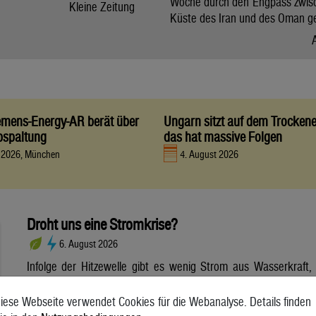
Woche durch den Engpass zwis
Kleine Zeitung
Küste des Iran und des Oman g
iemens-Energy-AR berät über
Ungarn sitzt auf dem Trocken
bspaltung
das hat massive Folgen
t 2026, München
4. August 2026
Droht uns eine Stromkrise?
6. August 2026
Infolge der Hitzewelle gibt es wenig Strom aus Wasserkraft,
dafür aber viel Strom aus Photovoltaik. Wie sich die
Wetterextreme auf die Stromerzeugung und die Netze
iese Webseite verwendet Cookies für die Webanalyse. Details finden
auswirken. Die anhaltende Hitzewelle bringt die Stromnetze in