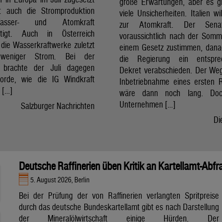
große Erwartungen, aber es g
t auch die Stromproduktion
viele Unsicherheiten. Italien wi
sser- und Atomkraft
zur Atomkraft. Der Sena
chtigt. Auch in Österreich
voraussichtlich nach der Som
 die Wasserkraftwerke zuletzt
einem Gesetz zustimmen, dan
 weniger Strom. Bei der
die Regierung ein entspre
t brachte der Juli dagegen
Dekret verabschieden. Der Weg
orde, wie die IG Windkraft
Inbetriebnahme eines ersten 
m […]
wäre dann noch lang. Doc
Unternehmen […]
Salzburger Nachrichten
Di
Deutsche Raffinerien üben Kritik an Kartellamt-Abfr
5. August 2026, Berlin
Bei der Prüfung der von Raffinerien verlangten Spritpreise
durch das deutsche Bundeskartellamt gibt es nach Darstellung
der Mineralölwirtschaft einige Hürden. Der