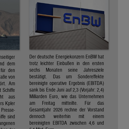
Der deutsche Energiekonzern EnBW hat
eitiger
trotz leichter Einbußen in den ersten
und dem
sechs Monaten seine Jahresziele
 für den
bestätigt. Das um Sondereffekte
raße von
bereinigte operative Ergebnis (EBITDA)
tört. Am
sank bis Ende Juni auf 2,3 (Vorjahr: 2,4)
t Schiffe
Milliarden Euro, wie das Unternehmen
eht aus
am Freitag mitteilte. Für das
rs Kpler
Gesamtjahr 2026 rechne der Vorstand
Presse-
dennoch weiterhin mit einem
ffe sind
bereinigten EBITDA zwischen 4,6 und
gangenen