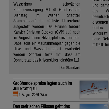
Wasserkraft schwächen
und dami
Energieversorgung Mit 41 Grad ist am
aus Wa
Dienstag im Wiener Stadtteil
beeinträ
Stammersdorf der nächste Hitzerekord
erzeugten
aufgestellt worden. Die Grünen fordern
deutlich
Kanzler Christian Stocker (ÖVP) auf, noch
Windkraf
im August einen Hitzegipfel einzuberufen.
neue Rek
Dabei solle ein Maßnahmenplan gegen die
mitteilt. I
Hitze und Wasserknappheit erarbeitet
werden. Stocker teilte mit, dass am
Donnerstag das Krisensicherheitsbüro […]
Der Standard
Großhandelspreise legten auch im
Juli kräftig zu
6. August 2026, Wien
Den steirischen Flüssen geht das