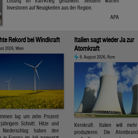
Lösung im Iran-Krieg gesunken. Seitdem warten
Investoren auf Neuigkeiten aus der Region.
APA
chte Rekord bei Windkraft
Italien sagt wieder Ja zur
Atomkraft
ust 2026, Wien
6. August 2026, Rom
ommen lag um zehn Prozent
jährigem Schnitt. Hitze und
Kernkraft. Italien will meh
r Niederschlag haben den
produzieren. Die Atombran
 in Europa im Juli zugesetzt