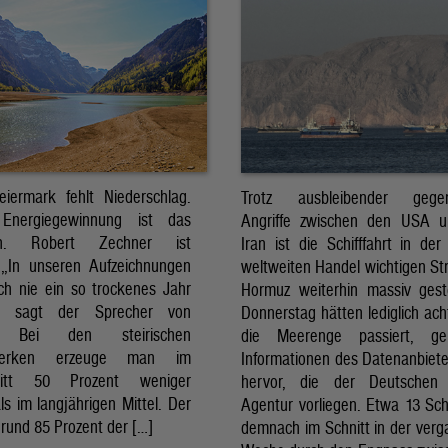
eiermark fehlt Niederschlag.
Trotz ausbleibender gegens
Energiegewinnung ist das
Angriffe zwischen den USA 
sch. Robert Zechner ist
Iran ist die Schifffahrt in der
. „In unseren Aufzeichnungen
weltweiten Handel wichtigen St
ch nie ein so trockenes Jahr
Hormuz weiterhin massiv ges
, sagt der Sprecher von
Donnerstag hätten lediglich ach
. Bei den steirischen
die Meerenge passiert, g
twerken erzeuge man im
Informationen des Datenanbiete
nitt 50 Prozent weniger
hervor, die der Deutschen 
ls im langjährigen Mittel. Der
Agentur vorliegen. Etwa 13 Schi
rund 85 Prozent der […]
demnach im Schnitt in der ver