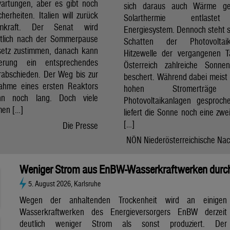
artungen, aber es gibt noch
sich daraus auch Wärme ge
cherheiten. Italien will zurück
Solarthermie entlast
mkraft. Der Senat wird
Energiesystem. Dennoch steht si
htlich nach der Sommerpause
Schatten der Photovolta
etz zustimmen, danach kann
Hitzewelle der vergangenen 
erung ein entsprechendes
Österreich zahlreiche Sonne
rabschieden. Der Weg bis zur
beschert. Während dabei meist 
nahme eines ersten Reaktors
hohen Stromerträg
n noch lang. Doch viele
Photovoltaikanlagen gesproch
en […]
liefert die Sonne noch eine zwe
[…]
Die Presse
NÖN Niederösterreichische Nac
Weniger Strom aus EnBW-Wasserkraftwerken durch
5. August 2026, Karlsruhe
Wegen der anhaltenden Trockenheit wird an einigen
Wasserkraftwerken des Energieversorgers EnBW derzeit
deutlich weniger Strom als sonst produziert. Der