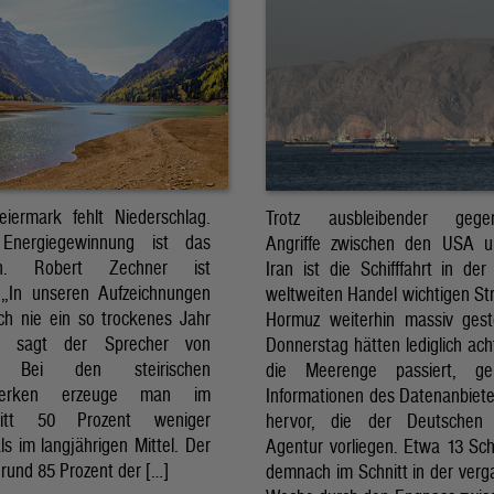
eiermark fehlt Niederschlag.
Trotz ausbleibender gegens
Energiegewinnung ist das
Angriffe zwischen den USA 
sch. Robert Zechner ist
Iran ist die Schifffahrt in der
. „In unseren Aufzeichnungen
weltweiten Handel wichtigen St
ch nie ein so trockenes Jahr
Hormuz weiterhin massiv ges
, sagt der Sprecher von
Donnerstag hätten lediglich ach
. Bei den steirischen
die Meerenge passiert, g
twerken erzeuge man im
Informationen des Datenanbiete
nitt 50 Prozent weniger
hervor, die der Deutschen 
ls im langjährigen Mittel. Der
Agentur vorliegen. Etwa 13 Schi
rund 85 Prozent der […]
demnach im Schnitt in der ver