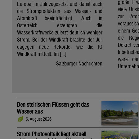
große Erw
Europa im Juli zugesetzt und damit auch
viele Unsi
die Stromproduktion aus Wasser- und
zur Ato
Atomkraft beeinträchtigt. Auch in
voraussic
Österreich erzeugten die
einem Ges
Wasserkraftwerke zuletzt deutlich weniger
die Regi
Strom. Bei der Windkraft brachte der Juli
Dekret ve
dagegen neue Rekorde, wie die IG
Inbetrieb
Windkraft mitteilt. Im […]
wäre dan
Salzburger Nachrichten
Unternehm
Den steirischen Flüssen geht das
Wasser aus
6. August 2026
Strom Photovoltaik liegt aktuell