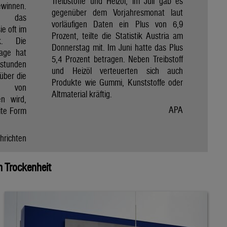
Treibstoffe und Heizöl, im Juli gab es
winnen.
gegenüber dem Vorjahresmonat laut
et das
vorläufigen Daten ein Plus von 6,9
e oft im
Prozent, teilte die Statistik Austria am
ik. Die
Donnerstag mit. Im Juni hatte das Plus
Tage hat
5,4 Prozent betragen. Neben Treibstoff
nstunden
und Heizöl verteuerten sich auch
über die
Produkte wie Gummi, Kunststoffe oder
e von
Altmaterial kräftig.
en wird,
APA
ite Form
hrichten
 Trockenheit