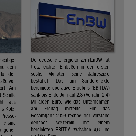
Der deutsche Energiekonzern EnBW hat
eitiger
trotz leichter Einbußen in den ersten
und dem
sechs Monaten seine Jahresziele
 für den
bestätigt. Das um Sondereffekte
raße von
bereinigte operative Ergebnis (EBITDA)
tört. Am
sank bis Ende Juni auf 2,3 (Vorjahr: 2,4)
t Schiffe
Milliarden Euro, wie das Unternehmen
eht aus
am Freitag mitteilte. Für das
rs Kpler
Gesamtjahr 2026 rechne der Vorstand
Presse-
dennoch weiterhin mit einem
ffe sind
bereinigten EBITDA zwischen 4,6 und
gangenen