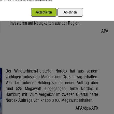
Vorabend. Der Preis bleibt damit weiter unter der Marke von
80 Dollar. Unter diese ist er am Dienstag wegen der Hoffnung
Akzeptieren
Ablehnen
auf eine Lösung im Iran-Krieg gesunken. Seitdem warten
Investoren auf Neuigkeiten aus der Region.
APA
Der Windturbinen-Hersteller Nordex hat aus seinem
wichtigen türkischen Markt einen Großauftrag erhalten.
Von der Türkerler Holding sei ein neuer Auftrag über
rund 525 Megawatt eingegangen, teilte Nordex in
Hamburg mit. Zum Vergleich: Im zweiten Quartal hatte
Nordex Aufträge von knapp 3.100 Megawatt erhalten.
APA/dpa-AFX