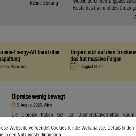
Woche durch den Engpass zwis
Kleine Zeitung
Küste des Iran und des Oman g
iemens-Energy-AR berät über
Ungarn sitzt auf dem Trocken
bspaltung
das hat massive Folgen
t 2026, München
4. August 2026
Ölpreise wenig bewegt
6. August 2026, Wien
Die Ölpreise haben sich am Donnerstagvormittag kaum
bewegt. Ein Barrel (159 Liter) der weltweiten Referenzsorte
iese Webseite verwendet Cookies für die Webanalyse. Details finden
Brent aus der Nordsee mit Lieferung Oktober kostete am
ie in den
Nutzungsbedingungen
.
Vormittag 79,75 US-Dollar und damit 0,4 Prozent mehr als am