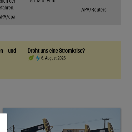
5,1 Mrd. Euro.
chen der
efahren.
APA/Reuters
APA/dpa
en – und
Droht uns eine Stromkrise?
6. August 2026