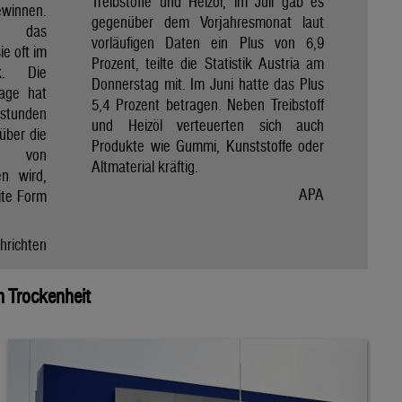
Treibstoffe und Heizöl, im Juli gab es
winnen.
gegenüber dem Vorjahresmonat laut
et das
vorläufigen Daten ein Plus von 6,9
e oft im
Prozent, teilte die Statistik Austria am
ik. Die
Donnerstag mit. Im Juni hatte das Plus
Tage hat
5,4 Prozent betragen. Neben Treibstoff
nstunden
und Heizöl verteuerten sich auch
über die
Produkte wie Gummi, Kunststoffe oder
e von
Altmaterial kräftig.
en wird,
APA
ite Form
hrichten
 Trockenheit