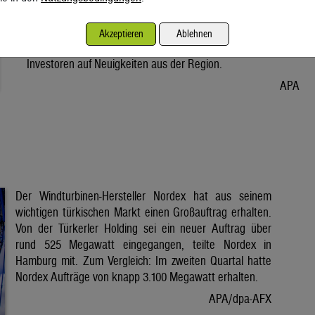
Vorabend. Der Preis bleibt damit weiter unter der Marke von
80 Dollar. Unter diese ist er am Dienstag wegen der Hoffnung
Akzeptieren
Ablehnen
auf eine Lösung im Iran-Krieg gesunken. Seitdem warten
Investoren auf Neuigkeiten aus der Region.
APA
Der Windturbinen-Hersteller Nordex hat aus seinem
wichtigen türkischen Markt einen Großauftrag erhalten.
Von der Türkerler Holding sei ein neuer Auftrag über
rund 525 Megawatt eingegangen, teilte Nordex in
Hamburg mit. Zum Vergleich: Im zweiten Quartal hatte
Nordex Aufträge von knapp 3.100 Megawatt erhalten.
APA/dpa-AFX