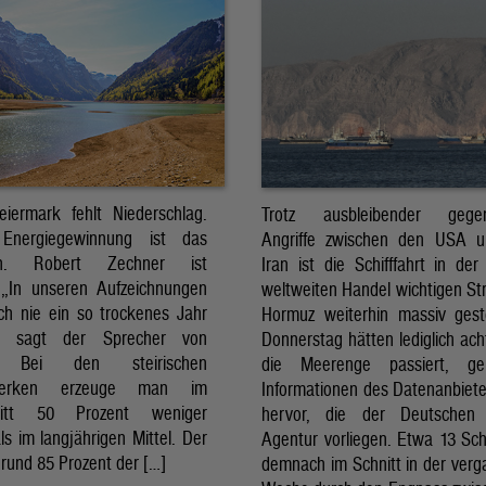
eiermark fehlt Niederschlag.
Trotz ausbleibender gegens
Energiegewinnung ist das
Angriffe zwischen den USA 
sch. Robert Zechner ist
Iran ist die Schifffahrt in der
. „In unseren Aufzeichnungen
weltweiten Handel wichtigen St
ch nie ein so trockenes Jahr
Hormuz weiterhin massiv ges
, sagt der Sprecher von
Donnerstag hätten lediglich ach
. Bei den steirischen
die Meerenge passiert, g
twerken erzeuge man im
Informationen des Datenanbiete
nitt 50 Prozent weniger
hervor, die der Deutschen 
ls im langjährigen Mittel. Der
Agentur vorliegen. Etwa 13 Schi
rund 85 Prozent der […]
demnach im Schnitt in der ver