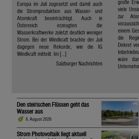
große Erw
Europa im Juli zugesetzt und damit auch
viele Unsi
die Stromproduktion aus Wasser- und
zur Ato
Atomkraft beeinträchtigt. Auch in
voraussic
Österreich erzeugten die
einem Ges
Wasserkraftwerke zuletzt deutlich weniger
die Regi
Strom. Bei der Windkraft brachte der Juli
Dekret ve
dagegen neue Rekorde, wie die IG
Inbetrieb
Windkraft mitteilt. Im […]
wäre dan
Salzburger Nachrichten
Unternehm
Den steirischen Flüssen geht das
Wasser aus
6. August 2026
Strom Photovoltaik liegt aktuell