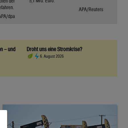
5,1 Mrd. Euro.
chen der
efahren.
APA/Reuters
APA/dpa
en – und
Droht uns eine Stromkrise?
6. August 2026