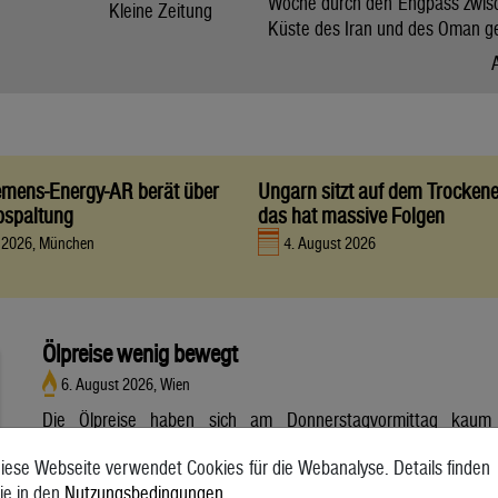
Woche durch den Engpass zwis
Kleine Zeitung
Küste des Iran und des Oman g
iemens-Energy-AR berät über
Ungarn sitzt auf dem Trocken
bspaltung
das hat massive Folgen
t 2026, München
4. August 2026
Ölpreise wenig bewegt
6. August 2026, Wien
Die Ölpreise haben sich am Donnerstagvormittag kaum
bewegt. Ein Barrel (159 Liter) der weltweiten Referenzsorte
iese Webseite verwendet Cookies für die Webanalyse. Details finden
Brent aus der Nordsee mit Lieferung Oktober kostete am
ie in den
Nutzungsbedingungen
.
Vormittag 79,75 US-Dollar und damit 0,4 Prozent mehr als am