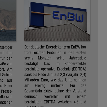
Der deutsche Energiekonzern EnBW hat
eitiger
trotz leichter Einbußen in den ersten
und dem
sechs Monaten seine Jahresziele
 für den
bestätigt. Das um Sondereffekte
raße von
bereinigte operative Ergebnis (EBITDA)
tört. Am
sank bis Ende Juni auf 2,3 (Vorjahr: 2,4)
t Schiffe
Milliarden Euro, wie das Unternehmen
eht aus
am Freitag mitteilte. Für das
rs Kpler
Gesamtjahr 2026 rechne der Vorstand
Presse-
dennoch weiterhin mit einem
ffe sind
bereinigten EBITDA zwischen 4,6 und
gangenen