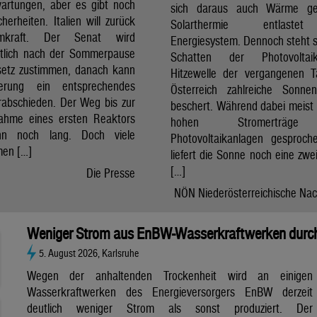
artungen, aber es gibt noch
sich daraus auch Wärme ge
cherheiten. Italien will zurück
Solarthermie entlast
mkraft. Der Senat wird
Energiesystem. Dennoch steht si
htlich nach der Sommerpause
Schatten der Photovolta
etz zustimmen, danach kann
Hitzewelle der vergangenen 
erung ein entsprechendes
Österreich zahlreiche Sonne
rabschieden. Der Weg bis zur
beschert. Während dabei meist 
nahme eines ersten Reaktors
hohen Stromerträg
n noch lang. Doch viele
Photovoltaikanlagen gesproch
en […]
liefert die Sonne noch eine zwe
[…]
Die Presse
NÖN Niederösterreichische Nac
Weniger Strom aus EnBW-Wasserkraftwerken durch
5. August 2026, Karlsruhe
Wegen der anhaltenden Trockenheit wird an einigen
Wasserkraftwerken des Energieversorgers EnBW derzeit
deutlich weniger Strom als sonst produziert. Der