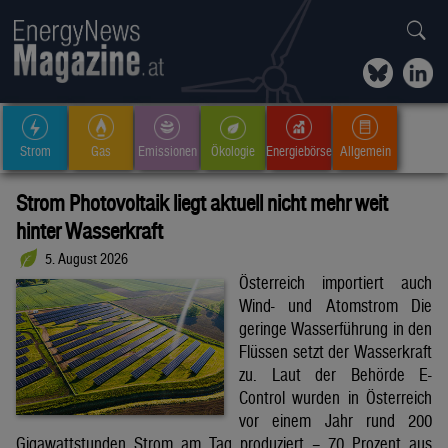
Strom
Gas
Emissionen
Ökologie
Energiebörse
Allgemein
Strom Photovoltaik liegt aktuell nicht mehr weit
hinter Wasserkraft
5. August 2026
Österreich importiert auch
Wind- und Atomstrom Die
geringe Wasserführung in den
Flüssen setzt der Wasserkraft
zu. Laut der Behörde E-
Control wurden in Österreich
vor einem Jahr rund 200
Gigawattstunden Strom am Tag produziert – 70 Prozent aus