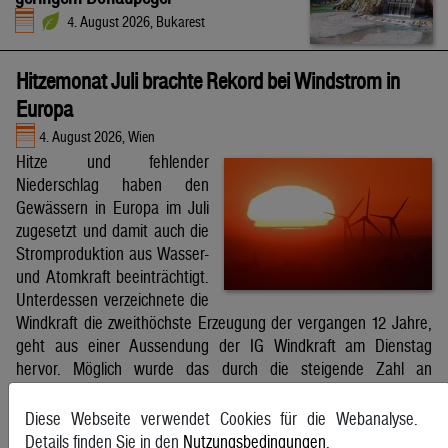
4. August 2026, Bukarest
Hitzemonat Juli brachte Rekord bei Windstrom in
Europa
4. August 2026, Wien
Hitze und fehlender
Niederschlag haben den
Gewässern in Europa im Juli
zugesetzt und damit auch die
Stromproduktion aus Wasser-
und Atomkraft beeinträchtigt.
Unterdessen verzeichnete die
Windkraft die zweithöchste Erzeugung der vergangen 12 Jahre,
geht aus einer Aussendung der IG Windkraft am Dienstag
hervor. Möglich wurde das durch die steigende Zahl an
Windkraftanlagen aber auch durch bessere Windverhältnisse.
APA
Diese Webseite verwendet Cookies für die Webanalyse.
Details finden Sie in den
Nutzungsbedingungen
.