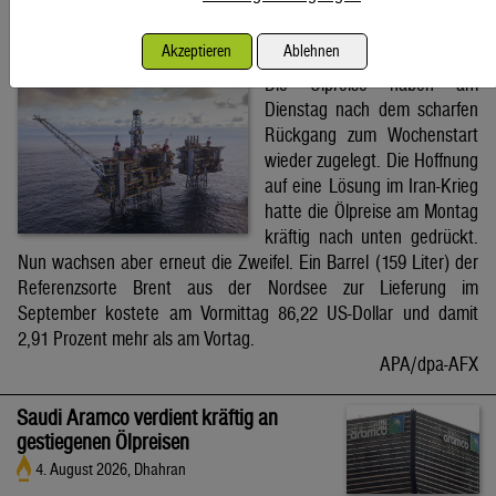
Brent-Ölpreis steigt auf 86,22 US-Dollar
Akzeptieren
Ablehnen
4. August 2026, Wien
Die Ölpreise haben am
Dienstag nach dem scharfen
Rückgang zum Wochenstart
wieder zugelegt. Die Hoffnung
auf eine Lösung im Iran-Krieg
hatte die Ölpreise am Montag
kräftig nach unten gedrückt.
Nun wachsen aber erneut die Zweifel. Ein Barrel (159 Liter) der
Referenzsorte Brent aus der Nordsee zur Lieferung im
September kostete am Vormittag 86,22 US-Dollar und damit
2,91 Prozent mehr als am Vortag.
APA/dpa-AFX
Saudi Aramco verdient kräftig an
gestiegenen Ölpreisen
4. August 2026, Dhahran