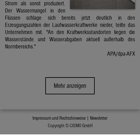
Strom als sonst produziert.
Der Wassermangel in den
Flüssen schlage sich bereits jetzt deutlich in den
Erzeugungszahlen der Laufwasserkraftwerke nieder, teilte das
Unternehmen mit. "An den Kraftwerksstandorten liegen die
Wasserstände und Wasserabgaben aktuell außerhalb des
Normbereichs."
APA/dpa-AFX
Mehr anzeigen
Impressum und Rechtshinweise |
Newsletter
Copyright © CISMO GmbH